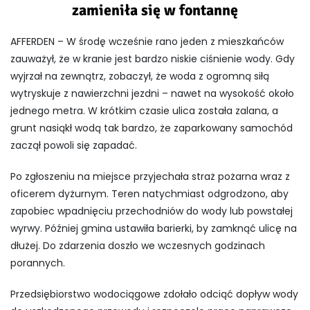
zamieniła się w fontannę
AFFERDEN – W środę wcześnie rano jeden z mieszkańców
zauważył, że w kranie jest bardzo niskie ciśnienie wody. Gdy
wyjrzał na zewnątrz, zobaczył, że woda z ogromną siłą
wytryskuje z nawierzchni jezdni – nawet na wysokość około
jednego metra. W krótkim czasie ulica została zalana, a
grunt nasiąkł wodą tak bardzo, że zaparkowany samochód
zaczął powoli się zapadać.
Po zgłoszeniu na miejsce przyjechała straż pożarna wraz z
oficerem dyżurnym. Teren natychmiast odgrodzono, aby
zapobiec wpadnięciu przechodniów do wody lub powstałej
wyrwy. Później gmina ustawiła barierki, by zamknąć ulicę na
dłużej. Do zdarzenia doszło we wczesnych godzinach
porannych.
Przedsiębiorstwo wodociągowe zdołało odciąć dopływ wody