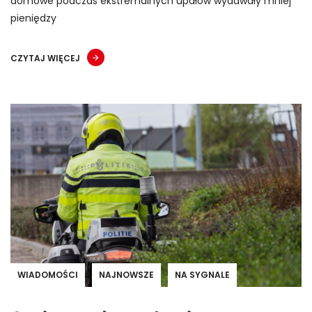
domowe podczas ekstremalnych upałów wydawały mniej
pieniędzy
CZYTAJ WIĘCEJ
WIADOMOŚCI
NAJNOWSZE
NA SYGNALE