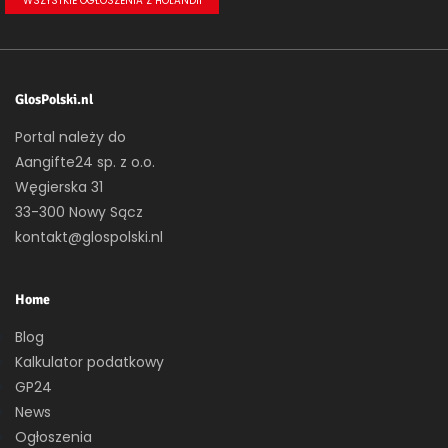
WSZYSTKIE OGŁOSZENIA Z HOLANDII
GlosPolski.nl
Portal należy do
Aangifte24 sp. z o.o.
Węgierska 31
33-300 Nowy Sącz
kontakt@glospolski.nl
Home
Blog
Kalkulator podatkowy
GP24
News
Ogłoszenia