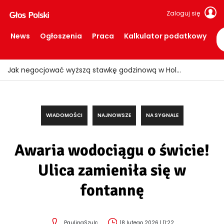
Zaloguj się
News
Ogłoszenia
Praca
Kalkulator podatkowy
Jak negocjować wyższą stawkę godzinową w Holandii?
WIADOMOŚCI
NAJNOWSZE
NA SYGNALE
Awaria wodociągu o świcie!
Ulica zamieniła się w
fontannę
PaulinaSzulc
18 lutego 2026 | 11:22