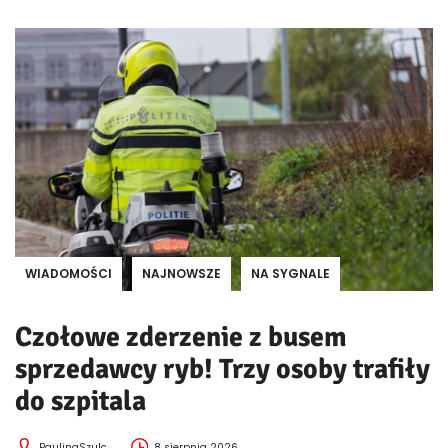
WIADOMOŚCI
NAJNOWSZE
NA SYGNALE
Czołowe zderzenie z busem
sprzedawcy ryb! Trzy osoby trafiły
do szpitala
PaulinaSzulc
8 sierpnia 2026