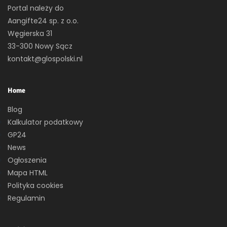
Portal należy do
Aangifte24 sp. z o.o.
Węgierska 31
33-300 Nowy Sącz
kontakt@glospolski.nl
Home
Blog
Kalkulator podatkowy
GP24
News
Ogłoszenia
Mapa HTML
Polityka cookies
Regulamin