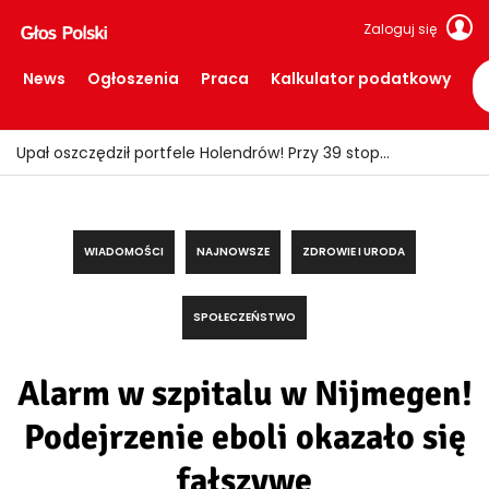
Zaloguj się
News
Ogłoszenia
Praca
Kalkulator podatkowy
Upał oszczędził portfele Holendrów! Przy 39 stopniach wydawali wyraźnie mniej
WIADOMOŚCI
NAJNOWSZE
ZDROWIE I URODA
SPOŁECZEŃSTWO
Alarm w szpitalu w Nijmegen!
Podejrzenie eboli okazało się
fałszywe