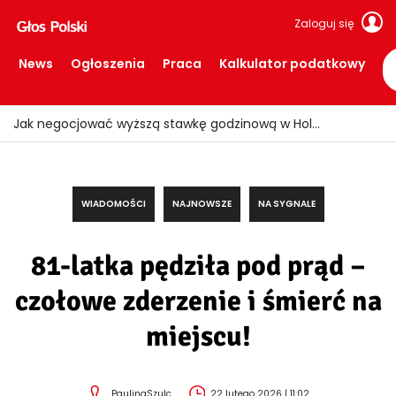
Zaloguj się
News
Ogłoszenia
Praca
Kalkulator podatkowy
Jak negocjować wyższą stawkę godzinową w Holandii?
WIADOMOŚCI
NAJNOWSZE
NA SYGNALE
81-latka pędziła pod prąd –
czołowe zderzenie i śmierć na
miejscu!
PaulinaSzulc
22 lutego 2026 | 11:02