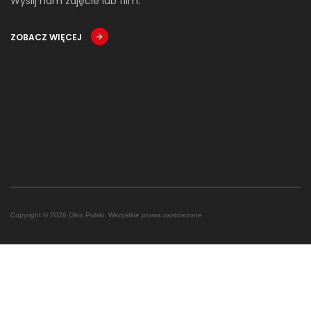
Wyślij nam zdjęcie lub film.
ZOBACZ WIĘCEJ
Copyright © 2026 Głos Polski. Wszystkie prawa zastrzeżone.