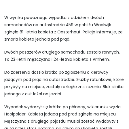
W wyniku poważnego wypadku z udziałem dwóch
samochodów na autostradzie A59 w pobliżu Waalwijk
zginęła 81-letnia kobieta z Oosterhout. Policja informuje, że
zmarła kobieta jechała pod prąd.
Dwóch pasażerów drugiego samochodu zostało rannych.
To 23-letni mężczyzna i 24-letnia kobieta z Arnhem.
Do zderzenia doszło krótko po zgłoszeniu o kierowcy
jadącym pod prąd na autostradzie. Służby ratunkowe, które
przybyły na miejsce, zastały rozległe zniszczenia. Blok silnika
jednego z aut leżał na jezdni.
Wypadek wydarzył się krótko po północy, w kierunku węzła
Hooipolder. Kobieta jadąca pod prąd zginęła na miejscu.
Mężczyzna z drugiego pojazdu musiał zostać wydobyty z
auta przez straż pożarną, po czym on i kobieta zostali