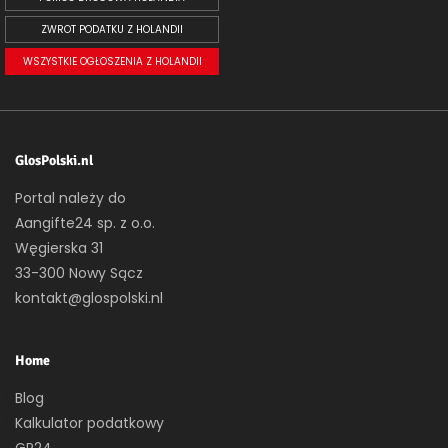
ZWROT PODATKU Z HOLANDII
WSZYSTKIE OGŁOSZENIA Z HOLANDII
GlosPolski.nl
Portal należy do
Aangifte24 sp. z o.o.
Węgierska 31
33-300 Nowy Sącz
kontakt@glospolski.nl
Home
Blog
Kalkulator podatkowy