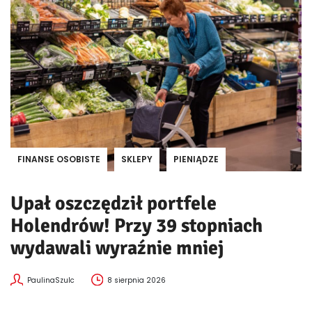
FINANSE OSOBISTE
SKLEPY
PIENIĄDZE
Upał oszczędził portfele
Holendrów! Przy 39 stopniach
wydawali wyraźnie mniej
PaulinaSzulc
8 sierpnia 2026