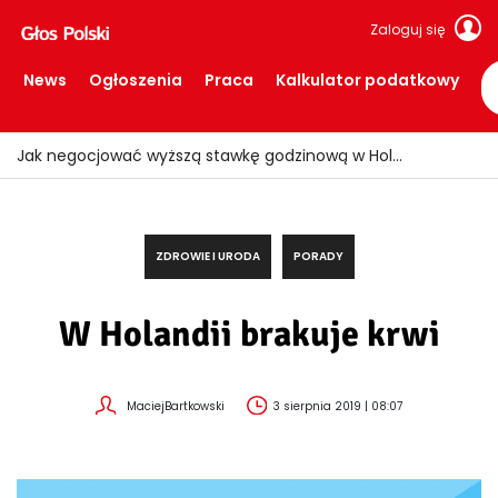
Zaloguj się
News
Ogłoszenia
Praca
Kalkulator podatkowy
Jak negocjować wyższą stawkę godzinową w Holandii?
ZDROWIE I URODA
PORADY
W Holandii brakuje krwi
MaciejBartkowski
3 sierpnia 2019 | 08:07