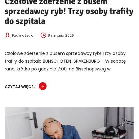
Czołowe zderzenie z busem
sprzedawcy ryb! Trzy osoby trafiły
do szpitala
PaulinaSzulc
8 sierpnia 2026
Czołowe zderzenie z busem sprzedawcy ryb! Trzy osoby
trafiły do szpitala BUNSCHOTEN-SPAKENBURG – W sobotę
rano, krótko po godzinie 7:00, na Bisschopsweg w
CZYTAJ WIĘCEJ