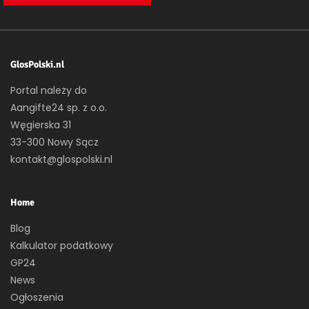
GlosPolski.nl
Portal należy do
Aangifte24 sp. z o.o.
Węgierska 31
33-300 Nowy Sącz
kontakt@glospolski.nl
Home
Blog
Kalkulator podatkowy
GP24
News
Ogłoszenia