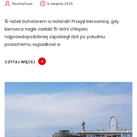
PaulinaSzulc
9 sierpnia 2026
15-latek bohaterem w Holandii! Przejął kierownicę, gdy
kierowca nagle zasłabł 15-letni chłopiec
najprawdopodobniej zapobiegł dziś po południu
poważnemu wypadkowi w
CZYTAJ WIĘCEJ