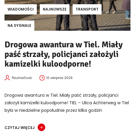
WIADOMOŚCI
NAJNOWSZE
TRANSPORT
NA SYGNALE
Drogowa awantura w Tiel. Miały
paść strzały, policjanci założyli
kamizelki kuloodporne!
PaulinaSzulc
10 sierpnia 2026
Drogowa awantura w Tiel. Miały paść strzały, policjanci
założyli kamizelki kuloodporne! TIEL – Ulica Achterweg w Tiel
była w niedzielne popołudnie przez kilka godzin
CZYTAJ WIĘCEJ