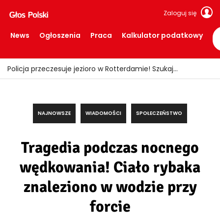
Zaloguj się
News
Ogłoszenia
Praca
Kalkulator podatkowy
Policja przeczesuje jezioro w Rotterdamie! Szukają broni z głośnego zabójstwa sprzed 12 lat
NAJNOWSZE
WIADOMOŚCI
SPOŁECZEŃSTWO
Tragedia podczas nocnego
wędkowania! Ciało rybaka
znaleziono w wodzie przy
forcie