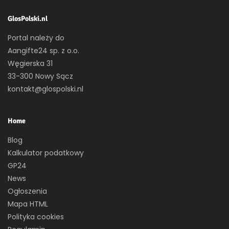
GlosPolski.nl
Portal należy do
Aangifte24 sp. z o.o.
Węgierska 31
33-300 Nowy Sącz
kontakt@glospolski.nl
Home
Blog
Kalkulator podatkowy
GP24
News
Ogłoszenia
Mapa HTML
Polityka cookies