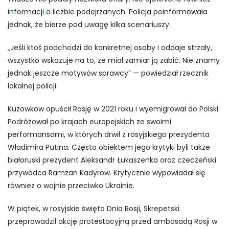
informacji o liczbie podejrzanych. Policja poinformowała
jednak, że bierze pod uwagę kilka scenariuszy.
„Jeśli ktoś podchodzi do konkretnej osoby i oddaje strzały,
wszystko wskazuje na to, że miał zamiar ją zabić. Nie znamy
jednak jeszcze motywów sprawcy” — powiedział rzecznik
lokalnej policji.
Kuzowkow opuścił Rosję w 2021 roku i wyemigrował do Polski.
Podróżował po krajach europejskich ze swoimi
performansami, w których drwił z rosyjskiego prezydenta
Władimira Putina. Często obiektem jego krytyki byli także
białoruski prezydent Aleksandr Łukaszenka oraz czeczeński
przywódca Ramzan Kadyrow. Krytycznie wypowiadał się
również o wojnie przeciwko Ukrainie.
W piątek, w rosyjskie święto Dnia Rosji, Skrepetski
przeprowadził akcję protestacyjną przed ambasadą Rosji w