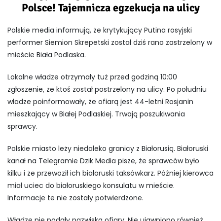
Polsce! Tajemnicza egzekucja na ulicy
Polskie media informują, że krytykujący Putina rosyjski
performer Siemion Skrepetski został dziś rano zastrzelony w
mieście Biała Podlaska.
Lokalne władze otrzymały tuż przed godziną 10:00
zgłoszenie, że ktoś został postrzelony na ulicy. Po południu
władze poinformowały, że ofiarą jest 44-letni Rosjanin
mieszkający w Białej Podlaskiej. Trwają poszukiwania
sprawcy.
Polskie miasto leży niedaleko granicy z Białorusią. Białoruski
kanał na Telegramie Dzik Media pisze, że sprawców było
kilku i że przewoził ich białoruski taksówkarz. Później kierowca
miał uciec do białoruskiego konsulatu w mieście.
Informacje te nie zostały potwierdzone.
Władze nie podały nazwiska ofiary. Nie ujawniono również