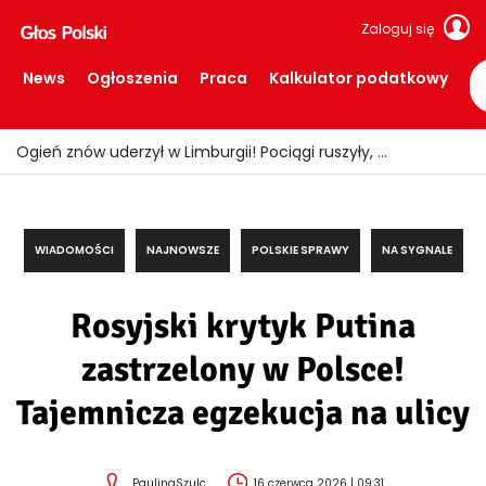
Zaloguj się
News
Ogłoszenia
Praca
Kalkulator podatkowy
Ogień znów uderzył w Limburgii! Pociągi ruszyły, ale teren nadal zamknięty
WIADOMOŚCI
NAJNOWSZE
POLSKIE SPRAWY
NA SYGNALE
Rosyjski krytyk Putina
zastrzelony w Polsce!
Tajemnicza egzekucja na ulicy
PaulinaSzulc
16 czerwca 2026 | 09:31