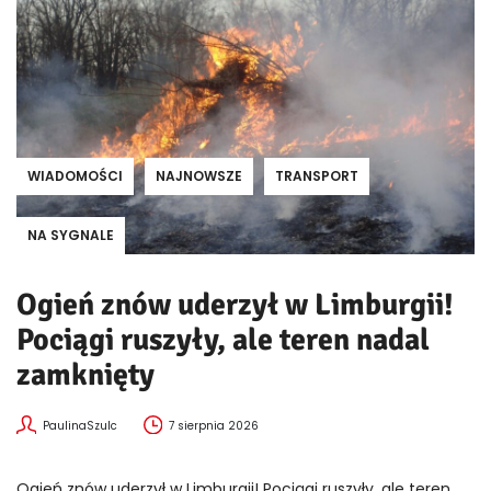
WIADOMOŚCI
NAJNOWSZE
TRANSPORT
NA SYGNALE
Ogień znów uderzył w Limburgii!
Pociągi ruszyły, ale teren nadal
zamknięty
PaulinaSzulc
7 sierpnia 2026
Ogień znów uderzył w Limburgii! Pociągi ruszyły, ale teren