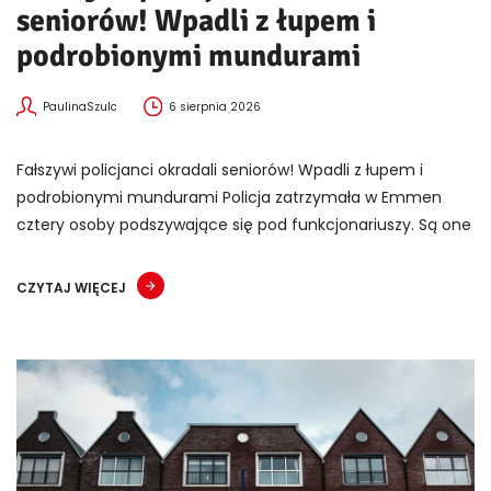
seniorów! Wpadli z łupem i
podrobionymi mundurami
PaulinaSzulc
6 sierpnia 2026
Fałszywi policjanci okradali seniorów! Wpadli z łupem i
podrobionymi mundurami Policja zatrzymała w Emmen
cztery osoby podszywające się pod funkcjonariuszy. Są one
CZYTAJ WIĘCEJ