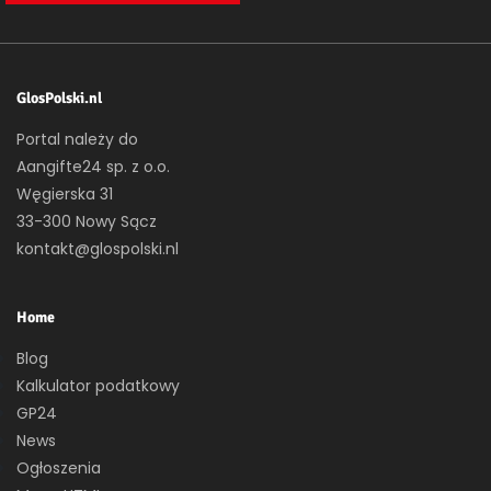
GlosPolski.nl
Portal należy do
Aangifte24 sp. z o.o.
Węgierska 31
33-300 Nowy Sącz
kontakt@glospolski.nl
Home
Blog
Kalkulator podatkowy
GP24
News
Ogłoszenia