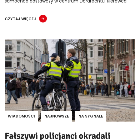
samochód dostawczy w centrum Dordrechtu. Kierowca
CZYTAJ WIĘCEJ
WIADOMOŚCI
NAJNOWSZE
NA SYGNALE
Fałszywi policjanci okradali