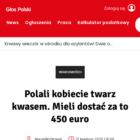
Zaloguj się
News
Ogłoszenia
Praca
Kalkulator podatkowy
Polacy w Holandii mogą dostać setki euro na dzieci! Wiele rodzin nie zna tych świadczeń
WIADOMOŚCI
Polali kobiecie twarz
kwasem. Mieli dostać za to
450 euro
MaciejBartkowski
12 kwietnia 2025 | 15:09