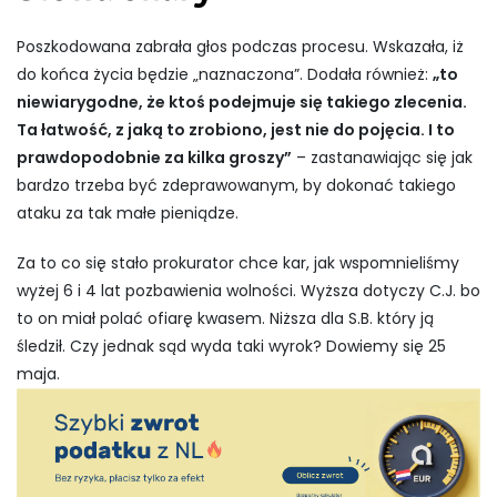
Poszkodowana zabrała głos podczas procesu. Wskazała, iż
do końca życia będzie „naznaczona”. Dodała również:
„to
niewiarygodne, że ktoś podejmuje się takiego zlecenia.
Ta łatwość, z jaką to zrobiono, jest nie do pojęcia. I to
prawdopodobnie za kilka groszy”
– zastanawiając się jak
bardzo trzeba być zdeprawowanym, by dokonać takiego
ataku za tak małe pieniądze.
Za to co się stało prokurator chce kar, jak wspomnieliśmy
wyżej 6 i 4 lat pozbawienia wolności. Wyższa dotyczy C.J. bo
to on miał polać ofiarę kwasem. Niższa dla S.B. który ją
śledził. Czy jednak sąd wyda taki wyrok? Dowiemy się 25
maja.