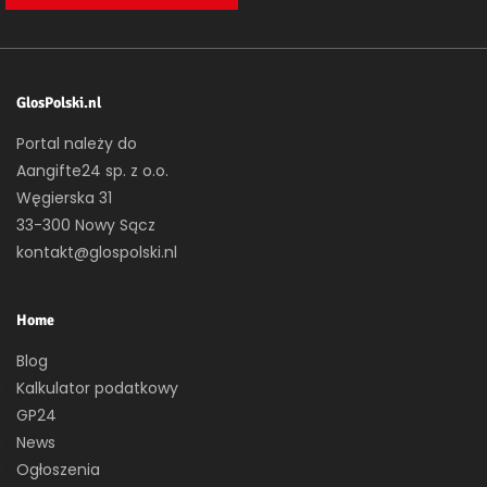
GlosPolski.nl
Portal należy do
Aangifte24 sp. z o.o.
Węgierska 31
33-300 Nowy Sącz
kontakt@glospolski.nl
Home
Blog
Kalkulator podatkowy
GP24
News
Ogłoszenia