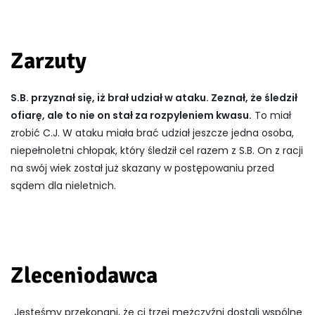
Zarzuty
S.B. przyznał się, iż brał udział w ataku. Zeznał, że śledził
ofiarę, ale to nie on stał za rozpyleniem kwasu.
To miał
zrobić C.J. W ataku miała brać udział jeszcze jedna osoba,
niepełnoletni chłopak, który śledził cel razem z S.B. On z racji
na swój wiek został już skazany w postępowaniu przed
sądem dla nieletnich.
Zleceniodawca
„Jesteśmy przekonani, że ci trzej mężczyźni dostali wspólne