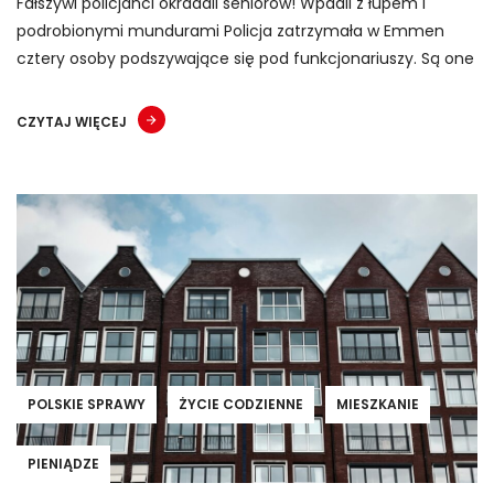
Fałszywi policjanci okradali seniorów! Wpadli z łupem i
podrobionymi mundurami Policja zatrzymała w Emmen
cztery osoby podszywające się pod funkcjonariuszy. Są one
CZYTAJ WIĘCEJ
POLSKIE SPRAWY
ŻYCIE CODZIENNE
MIESZKANIE
PIENIĄDZE