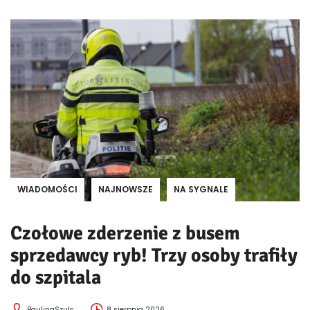
WIADOMOŚCI
NAJNOWSZE
NA SYGNALE
Czołowe zderzenie z busem
sprzedawcy ryb! Trzy osoby trafiły
do szpitala
PaulinaSzulc
8 sierpnia 2026