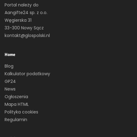
Portal należy do
Aangifte24 sp. z o.o.
Węgierska 31
33-300 Nowy Sącz
kontakt@glospolski.nl
Home
Blog
Kalkulator podatkowy
GP24
News
Ogłoszenia
Mapa HTML
Polityka cookies
Regulamin