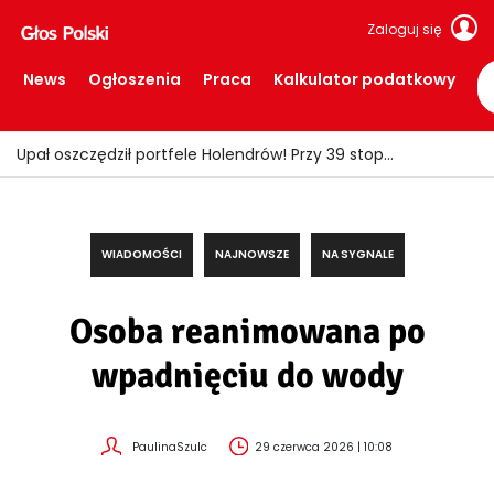
Zaloguj się
News
Ogłoszenia
Praca
Kalkulator podatkowy
Upał oszczędził portfele Holendrów! Przy 39 stopniach wydawali wyraźnie mniej
WIADOMOŚCI
NAJNOWSZE
NA SYGNALE
Osoba reanimowana po
wpadnięciu do wody
PaulinaSzulc
29 czerwca 2026 | 10:08