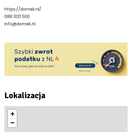
.
https://domek.nl/
088 1021 500
info@domek.nl
Lokalizacja
+
−