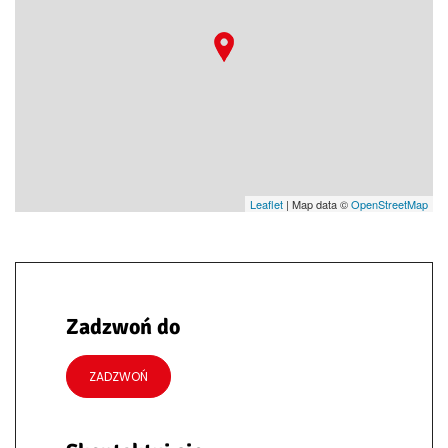
Leaflet
| Map data ©
OpenStreetMap
Zadzwoń do
ZADZWOŃ