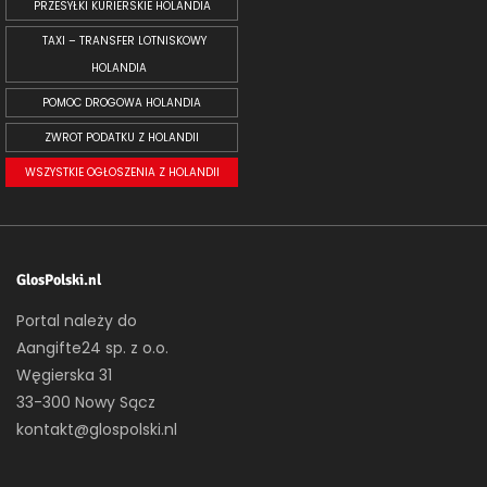
PRZESYŁKI KURIERSKIE HOLANDIA
TAXI – TRANSFER LOTNISKOWY
HOLANDIA
POMOC DROGOWA HOLANDIA
ZWROT PODATKU Z HOLANDII
WSZYSTKIE OGŁOSZENIA Z HOLANDII
GlosPolski.nl
Portal należy do
Aangifte24 sp. z o.o.
Węgierska 31
33-300 Nowy Sącz
kontakt@glospolski.nl