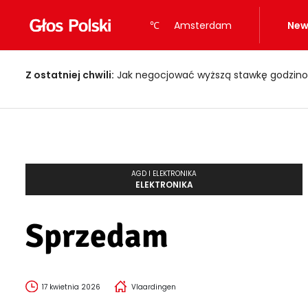
℃
Amsterdam
New
Z ostatniej chwili:
Jak negocjować wyższą stawkę godzino
AGD I ELEKTRONIKA
ELEKTRONIKA
Sprzedam
17 kwietnia 2026
Vlaardingen