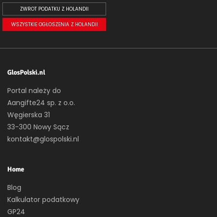
ZWROT PODATKU Z HOLANDII
WSZYSTKIE OGŁOSZENIA Z HOLANDII
GlosPolski.nl
Portal należy do
Aangifte24 sp. z o.o.
Węgierska 31
33-300 Nowy Sącz
kontakt@glospolski.nl
Home
Blog
Kalkulator podatkowy
GP24