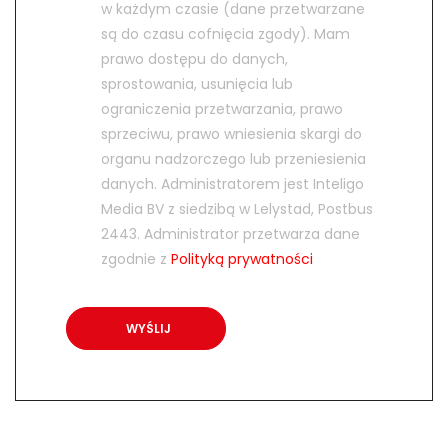
w każdym czasie (dane przetwarzane
są do czasu cofnięcia zgody). Mam
prawo dostępu do danych,
sprostowania, usunięcia lub
ograniczenia przetwarzania, prawo
sprzeciwu, prawo wniesienia skargi do
organu nadzorczego lub przeniesienia
danych. Administratorem jest Inteligo
Media BV z siedzibą w Lelystad, Postbus
2443. Administrator przetwarza dane
zgodnie z
Polityką prywatności