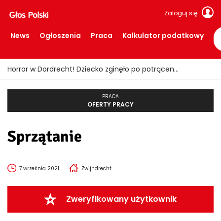
Zaloguj się
News
Ogłoszenia
Praca
Kalkulator podatkowy
Horror w Dordrecht! Dziecko zginęło po potrąceniu przez busa
PRACA
OFERTY PRACY
Sprzątanie
7 września 2021
Zwijndrecht
Zweryfikowany użytkownik