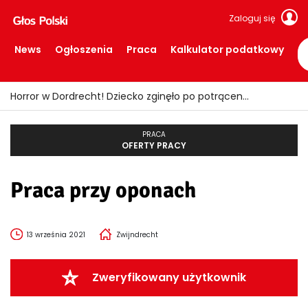
Zaloguj się
News
Ogłoszenia
Praca
Kalkulator podatkowy
Horror w Dordrecht! Dziecko zginęło po potrąceniu przez busa
PRACA
OFERTY PRACY
Praca przy oponach
13 września 2021
Zwijndrecht
Zweryfikowany użytkownik