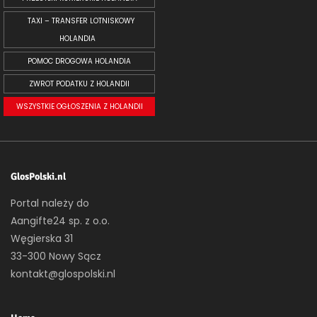
TAXI – TRANSFER LOTNISKOWY
HOLANDIA
POMOC DROGOWA HOLANDIA
ZWROT PODATKU Z HOLANDII
WSZYSTKIE OGŁOSZENIA Z HOLANDII
GlosPolski.nl
Portal należy do
Aangifte24 sp. z o.o.
Węgierska 31
33-300 Nowy Sącz
kontakt@glospolski.nl