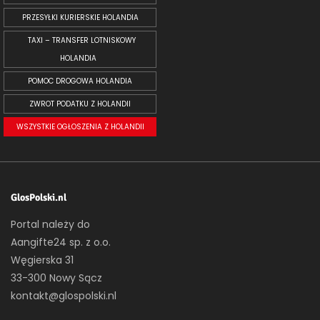
PRZESYŁKI KURIERSKIE HOLANDIA
TAXI – TRANSFER LOTNISKOWY
HOLANDIA
POMOC DROGOWA HOLANDIA
ZWROT PODATKU Z HOLANDII
WSZYSTKIE OGŁOSZENIA Z HOLANDII
GlosPolski.nl
Portal należy do
Aangifte24 sp. z o.o.
Węgierska 31
33-300 Nowy Sącz
kontakt@glospolski.nl