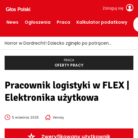
Zaloguj się
News
Ogłoszenia
Praca
Kalkulator podatkowy
Horror w Dordrecht! Dziecko zginęło po potrąceniu przez busa
PRACA
OFERTY PRACY
Pracownik logistyki w FLEX |
Elektronika użytkowa
5 września 2025
Venray
Zweryfikowany użytkownik