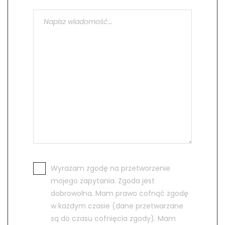
Wyrażam zgodę na przetworzenie
mojego zapytania. Zgoda jest
dobrowolna. Mam prawo cofnąć zgodę
w każdym czasie (dane przetwarzane
są do czasu cofnięcia zgody). Mam