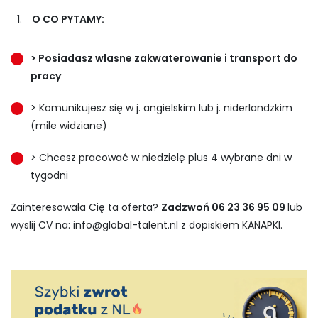
O CO PYTAMY:
> Posiadasz własne zakwaterowanie i transport do
pracy
> Komunikujesz się w j. angielskim lub j. niderlandzkim
(mile widziane)
> Chcesz pracować w niedzielę plus 4 wybrane dni w
tygodni
Zainteresowała Cię ta oferta?
Zadzwoń 06 23 36 95 09
lub
wyslij CV na:
info@global-talent.nl
z dopiskiem KANAPKI.