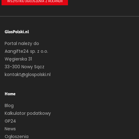
WSZYSTKIE OGŁOSZENIA Z HOLANDII
GlosPolski.nl
Portal należy do
Aangifte24 sp. z o.o.
Węgierska 31
33-300 Nowy Sącz
kontakt@glospolski.nl
Home
Blog
Kalkulator podatkowy
GP24
News
Ogłoszenia