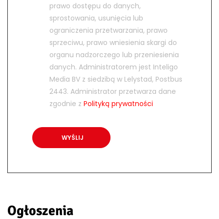
prawo dostępu do danych,
sprostowania, usunięcia lub
ograniczenia przetwarzania, prawo
sprzeciwu, prawo wniesienia skargi do
organu nadzorczego lub przeniesienia
danych. Administratorem jest Inteligo
Media BV z siedzibą w Lelystad, Postbus
2443. Administrator przetwarza dane
zgodnie z
Polityką prywatności
Ogłoszenia