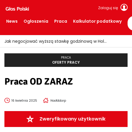
Zaloguj się
News
Ogłoszenia
Praca
Kalkulator podatkowy
Jak negocjować wyższą stawkę godzinową w Holandii?
PRACA
OFERTY PRACY
Praca OD ZARAZ
16 kwietnia 2025
Hoofddorp
Zweryfikowany użytkownik