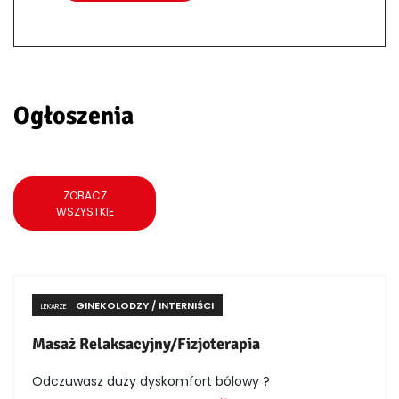
Ogłoszenia
ZOBACZ
WSZYSTKIE
GINEKOLODZY / INTERNIŚCI
LEKARZE
Masaż Relaksacyjny/Fizjoterapia
Odczuwasz duży dyskomfort bólowy ?