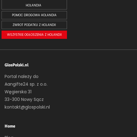
HOLANDIA
POMOC DROGOWA HOLANDIA
ZWROT PODATKU Z HOLANDII
WSZYSTKIE OGŁOSZENIA Z HOLANDII
GlosPolski.nl
Portal należy do
Aangifte24 sp. z o.o.
Węgierska 31
33-300 Nowy Sącz
kontakt@glospolski.nl
Home