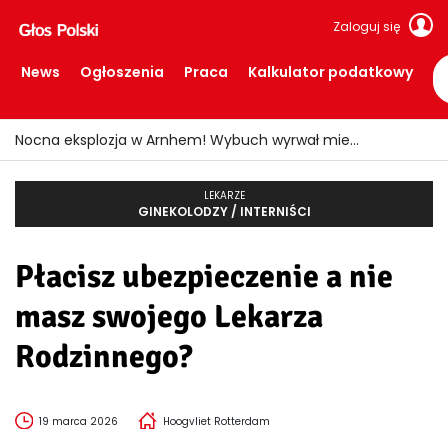
Zaloguj się
News
Ogłoszenia
Praca
Kalkulator podatkowy
Nocna eksplozja w Arnhem! Wybuch wyrwał mieszkańców ze snu i wybił szyby
LEKARZE
GINEKOLODZY / INTERNIŚCI
Płacisz ubezpieczenie a nie
masz swojego Lekarza
Rodzinnego?
19 marca 2026
Hoogvliet Rotterdam