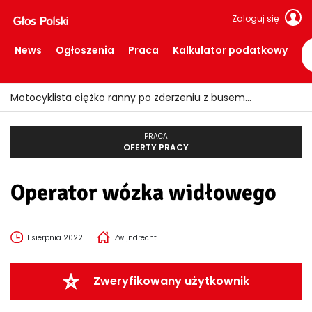
Zaloguj się
News
Ogłoszenia
Praca
Kalkulator podatkowy
Motocyklista ciężko ranny po zderzeniu z busem
PRACA
OFERTY PRACY
Operator wózka widłowego
1 sierpnia 2022
Zwijndrecht
Zweryfikowany użytkownik