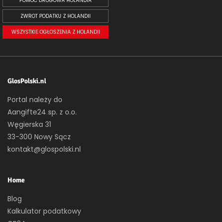
POMOC DROGOWA HOLANDIA
ZWROT PODATKU Z HOLANDII
WSZYSTKIE OGŁOSZENIA Z HOLANDII
GlosPolski.nl
Portal należy do
Aangifte24 sp. z o.o.
Węgierska 31
33-300 Nowy Sącz
kontakt@glospolski.nl
Home
Blog
Kalkulator podatkowy