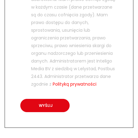
w każdym czasie (dane przetwarzane
są do czasu cofnięcia zgody). Mam
prawo dostępu do danych,
sprostowania, usunięcia lub
ograniczenia przetwarzania, prawo
sprzeciwu, prawo wniesienia skargi do
organu nadzorczego lub przeniesienia
danych. Administratorem jest Inteligo
Media BV z siedzibą w Lelystad, Postbus
2443. Administrator przetwarza dane
zgodnie z
Polityką prywatności