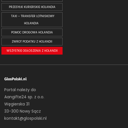
PRZESYŁKI KURIERSKIE HOLANDIA
TAXI – TRANSFER LOTNISKOWY
HOLANDIA
POMOC DROGOWA HOLANDIA
ZWROT PODATKU Z HOLANDII
WSZYSTKIE OGŁOSZENIA Z HOLANDII
GlosPolski.nl
Portal należy do
Aangifte24 sp. z o.o.
Węgierska 31
33-300 Nowy Sącz
kontakt@glospolski.nl