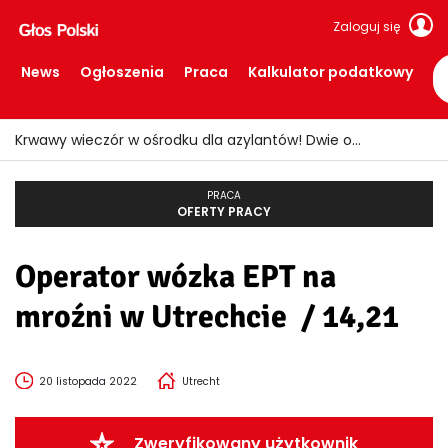
Zaloguj się
News
Ogłoszenia
Praca
Kalkulator podatkowy
Krwawy wieczór w ośrodku dla azylantów! Dwie osoby ranne po ataku nożem
PRACA
OFERTY PRACY
Operator wózka EPT na
mroźni w Utrechcie / 14,21
20 listopada 2022
Utrecht
Zweryfikowany użytkownik