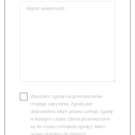
Wyrażam zgodę na przetworzenie
mojego zapytania. Zgoda jest
dobrowolna. Mam prawo cofnąć zgodę
w każdym czasie (dane przetwarzane
są do czasu cofnięcia zgody). Mam
prawo dostępu do danych,