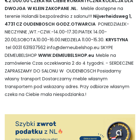
€2.000.00 CZEKA NA CIEBIE ROMANTYCZNA KOLACJA DLA
DWOJGA W KLEIN ZAKOPANE .NL.
Meble dostępne na
terenie Holandii bezpośrednio z salonu!!!
Nijverheidsweg 1,
4731 CZ OUDENBOSCH
GODZ.OTWARCIA
PONIEDZIAŁEK-
NIECZYNNE ,WT.-CZW.-14.00-17.30.PIATEK 14.00-
20.00,SOBOTA.10.00-16.00.NIEDZIELA 11.00-15.30.
KRYSTYNA
tel 0031 631937562
info@demeubelshop.eu
SKYPE
DEMEUBELSHOP
WWW.DEMEUBELSHOP.eu
Meble na
zamówienie Czas oczekiwania 2 do 4 tygodni. - SERDECZNIE
ZAPRASZAMY DO SALONU W OUDENBOSCH Posiadamy
wlasny transport Dostarczamy meble wlasnym
transportem pod wskazany adres. Przy odbiorze wlasnym
czeka na Ciebie mala niespodzianka.!