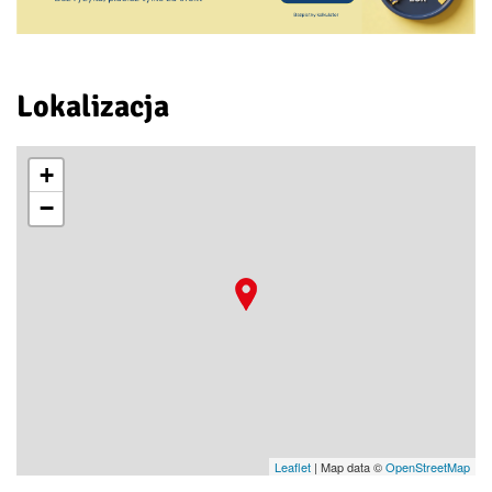
Lokalizacja
+
−
Leaflet
| Map data ©
OpenStreetMap