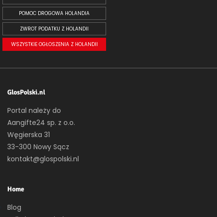
POMOC DROGOWA HOLANDIA
ZWROT PODATKU Z HOLANDII
WSZYSTKIE OGŁOSZENIA Z HOLANDII
GlosPolski.nl
Portal należy do
Aangifte24 sp. z o.o.
Węgierska 31
33-300 Nowy Sącz
kontakt@glospolski.nl
Home
Blog