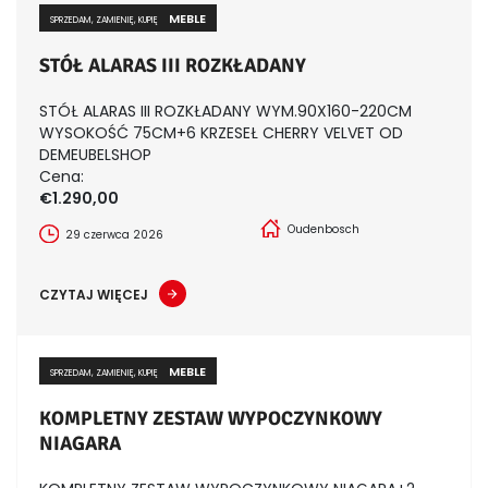
MEBLE
SPRZEDAM, ZAMIENIĘ, KUPIĘ
STÓŁ ALARAS III ROZKŁADANY
STÓŁ ALARAS III ROZKŁADANY WYM.90X160-220CM
WYSOKOŚĆ 75CM+6 KRZESEŁ CHERRY VELVET OD
DEMEUBELSHOP
Cena:
€1.290,00
Oudenbosch
29 czerwca 2026
CZYTAJ WIĘCEJ
MEBLE
SPRZEDAM, ZAMIENIĘ, KUPIĘ
KOMPLETNY ZESTAW WYPOCZYNKOWY
NIAGARA