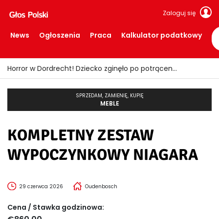
Zaloguj się
News
Ogłoszenia
Praca
Kalkulator podatkowy
Horror w Dordrecht! Dziecko zginęło po potrąceniu przez busa
SPRZEDAM, ZAMIENIĘ, KUPIĘ
MEBLE
KOMPLETNY ZESTAW
WYPOCZYNKOWY NIAGARA
29 czerwca 2026
Oudenbosch
Cena / Stawka godzinowa: