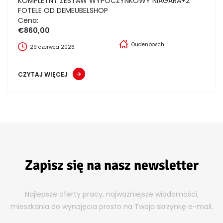
KOMPLETNY ZESTAW WYPOCZYNKOWY NIAGARA+2
FOTELE OD DEMEUBELSHOP
Cena:
€860,00
Oudenbosch
29 czerwca 2026
CZYTAJ WIĘCEJ
Zapisz się na nasz newsletter
Najlepsze oferty pracy, najważniejsze wiadomości,
mieszkania do wynajęcia prosto na Twoja skrzynkę e-mail.