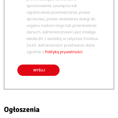
sprostowania, usunięcia lub
ograniczenia przetwarzania, prawo
sprzeciwu, prawo wniesienia skargi do
organu nadzorczego lub przeniesienia
danych. Administratorem jest Inteligo
Media BV z siedzibą w Lelystad, Postbus
2443. Administrator przetwarza dane
zgodnie z
Polityką prywatności
Ogłoszenia