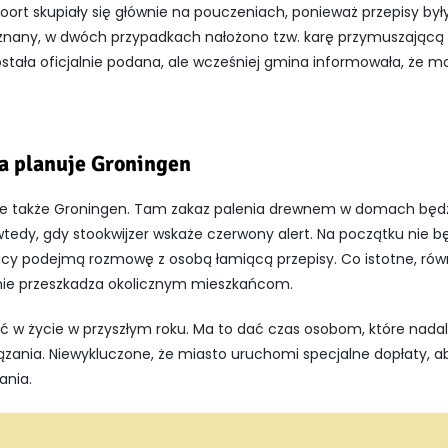
ort skupiały się głównie na pouczeniach, ponieważ przepisy był
 znany, w dwóch przypadkach nałożono tzw. karę przymuszającą 
ała oficjalnie podana, ale wcześniej gmina informowała, że m
a planuje Groningen
je także Groningen. Tam zakaz palenia drewnem w domach będz
wtedy, gdy stookwijzer wskaże czerwony alert. Na początku nie 
cy podejmą rozmowę z osobą łamiącą przepisy. Co istotne, równ
 nie przeszkadza okolicznym mieszkańcom.
ć w życie w przyszłym roku. Ma to dać czas osobom, które nad
ązania. Niewykluczone, że miasto uruchomi specjalne dopłaty, ab
ania.