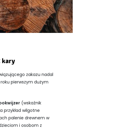
 kary
wiązującego zakazu nadal
go roku pierwszym dużym
ookwijzer
(wskaźnik
 przykład wilgotne
cjach palenie drewnem w
dzieciom i osobom z