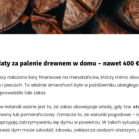
aty za palenie drewnem w domu – nawet 400 €
wszy nałożono kary finansowe na mieszkańców, którzy mimo obo
 i piecach. To właśnie Amersfoort było w październiku ubiegłe
prowadziło taki zakaz.
 Holandii ważne jest to, że zakaz obowiązuje wtedy, gdy tzw.
st
erwony lub pomarańczowy. Oznacza to, że warunki pogodowe – na
– sprzyjają zatrzymywaniu się dymu w powietrzu. W takich sytua
ieważ dym może szkodzić zdrowiu, zwłaszcza osobom starszym, 