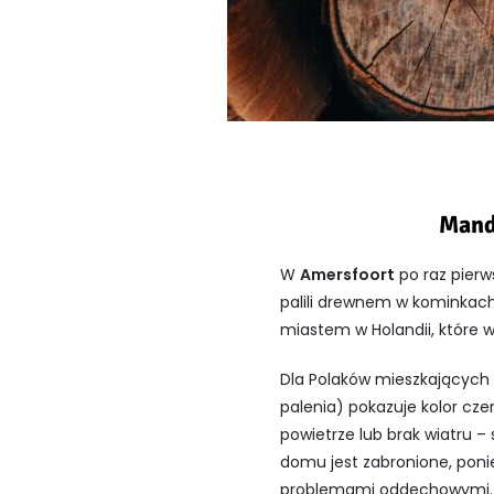
Mand
W
Amersfoort
po raz pier
palili drewnem w kominkach
miastem w Holandii, które w
Dla Polaków mieszkających w
palenia) pokazuje kolor cz
powietrze lub brak wiatru 
domu jest zabronione, pon
problemami oddechowymi.