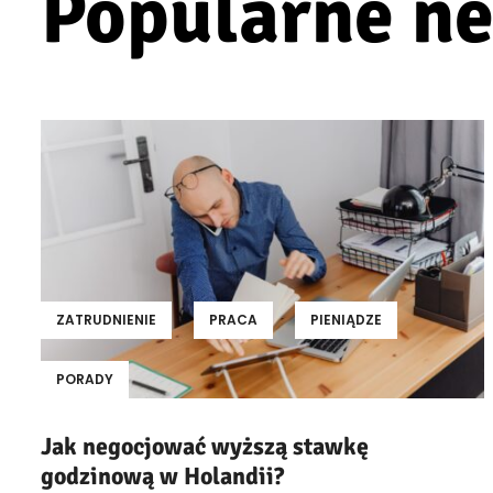
Popularne n
ZATRUDNIENIE
PRACA
PIENIĄDZE
PORADY
Jak negocjować wyższą stawkę
godzinową w Holandii?