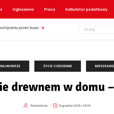
s
Ogłoszenia
Praca
Kalkulator podatkowy
potrąceniu przez busa
NAJNOWSZE
ŻYCIE CODZIENNE
MIESZKANIE
ie drewnem w domu –
PaulinaSzulc
19 grudnia 2025 | 09:29