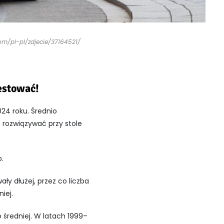
com/pl-pl/zdjecie/37164521/
estować!
024 roku. Średnio
o rozwiązywać przy stole
o.
ały dłużej, przez co liczba
iej.
 średniej. W latach 1999–