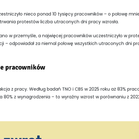
estniczyło nieco ponad 10 tysięcy pracowników – o połowę mniej
trwania protestów liczba utraconych dni pracy wzrosła.
ano w przemyśle, a najwięcej pracowników uczestniczyło w prot
cji – odpowiadał za niemal połowę wszystkich utraconych dni pr
ie pracowników
akcja z pracy. Według badań
TNO
i CBS w 2025 roku aż 83% pra
a 80% z wynagrodzenia – to wyraźny wzrost w porównaniu z 202