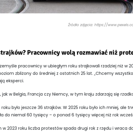
Źródło zdjęcia: https://www.pexels.
strajków? Pracownicy wolą rozmawiać niż prot
zemyśle pracownicy w ubiegłym roku strajkowali rzadziej niż w 2
poziom zbliżony do średniej z ostatnich 25 lat. „Chcemy wszystk
ją eksperci.
, jak w
Belgia
,
Francja
czy
Niemcy
, w tym kraju zdarzają się rzadk
roku było jeszcze 36 strajków. W 2025 roku było ich mniej, ale trw
a do niemal 60 tysięcy – o ponad 6 tysięcy więcej niż rok wcześn
 w 2023 roku liczba protestów spada drugi rok z rzędu i wraca do