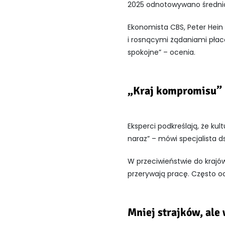
2025 odnotowywano średnio 
Ekonomista CBS,
Peter Hein
i rosnącymi żądaniami płac
spokojne” – ocenia.
„Kraj kompromisu”
Eksperci podkreślają, że kul
naraz” – mówi specjalista d
W przeciwieństwie do krajów
przerywają pracę. Często oce
Mniej strajków, ale 