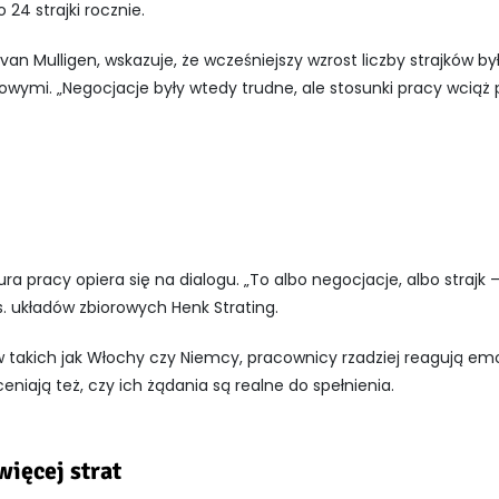
24 strajki rocznie.
 van Mulligen
, wskazuje, że wcześniejszy wzrost liczby strajków by
owymi. „Negocjacje były wtedy trudne, ale stosunki pracy wciąż
tura pracy opiera się na dialogu. „To albo negocjacje, albo strajk 
s. układów zbiorowych Henk Strating.
 takich jak
Włochy
czy Niemcy, pracownicy rzadziej reagują em
niają też, czy ich żądania są realne do spełnienia.
więcej strat