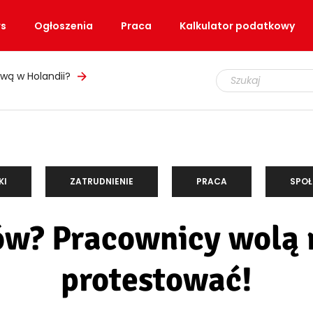
s
Ogłoszenia
Praca
Kalkulator podatkowy
ły, ale teren nadal zamknięty
KI
ZATRUDNIENIE
PRACA
SPO
ów? Pracownicy wolą
protestować!