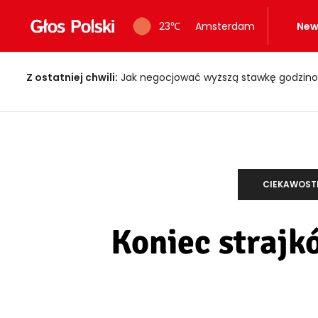
23
℃
Amsterdam
New
Z ostatniej chwili:
Ogień znów uderzył w Limburgii! Pociągi ruszy
CIEKAWOST
Koniec strajk