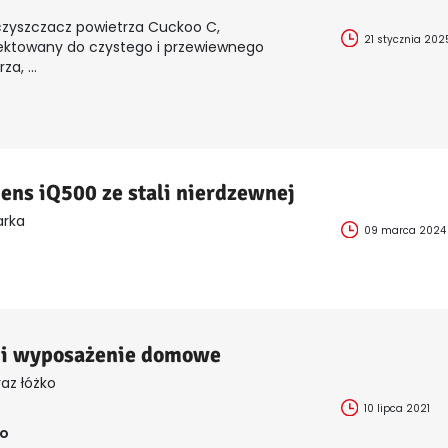
zyszczacz powietrza Cuckoo C,
21 stycznia 202
ektowany do czystego i przewiewnego
za, ...
ens iQ500 ze stali nierdzewnej
rka
09 marca 2024
i wyposażenie domowe
az łóżko
10 lipca 2021
ro