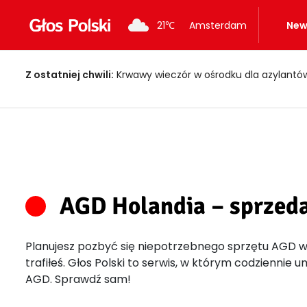
21
℃
Amsterdam
New
Z ostatniej chwili:
Krwawy wieczór w ośrodku dla azylantów! Dwi
AGD Holandia – sprzeda
Planujesz pozbyć się niepotrzebnego sprzętu AGD w H
trafiłeś. Głos Polski to serwis, w którym codziennie 
AGD. Sprawdź sam!