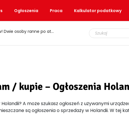
s
Ogłoszenia
Praca
Kalkulator podatkowy
e osoby ranne po ataku nożem
m / kupie – Ogłoszenia Hola
olandii? A może szukasz ogłoszeń z używanymi urządzeniam
umieszczane są ogłoszenia o sprzedaży w Holandii. W tej k