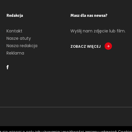
Redakcja
Masz dla nas newsa?
Kontakt
Wyślij nam zdjęcie lub film.
Nasze atuty
Nasza redakcja
ZOBACZ WIĘCEJ
Reklama
 się więcej o celu ich używania i możliwości zmiany ustawień Cooki