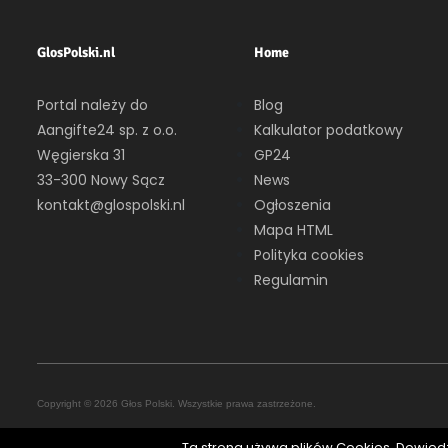
GlosPolski.nl
Home
Portal należy do
Blog
Aangifte24 sp. z o.o.
Kalkulator podatkowy
Węgierska 31
GP24
33-300 Nowy Sącz
News
kontakt@glospolski.nl
Ogłoszenia
Mapa HTML
Polityka cookies
Regulamin
Copyright © 2026 Głos Polski. Wszystkie prawa zastrzeżone.
Ta strona używa plików Cookies. Dowiedz