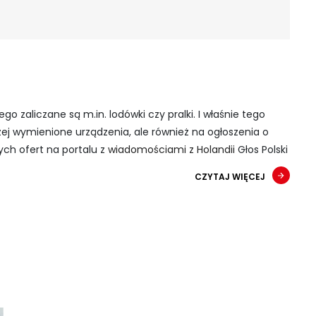
aliczane są m.in. lodówki czy pralki. I właśnie tego
yżej wymienione urządzenia, ale również na ogłoszenia o
ych ofert na portalu z
wiadomościami z Holandii
Głos Polski
CZYTAJ WIĘCEJ