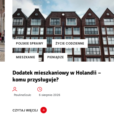
POLSKIE SPRAWY
ŻYCIE CODZIENNE
MIESZKANIE
PIENIĄDZE
Dodatek mieszkaniowy w Holandii –
komu przysługuje?
PaulinaSzulc
6 sierpnia 2026
CZYTAJ WIĘCEJ