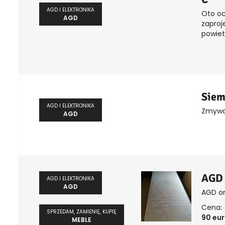
AGD I ELEKTRONIKA
Oto oc
AGD
zaproj
powietr
Siem
AGD I ELEKTRONIKA
Zmywa
AGD
AGD 
AGD I ELEKTRONIKA
AGD
AGD or
Cena:
SPRZEDAM, ZAMIENIĘ, KUPIĘ
90 eu
MEBLE