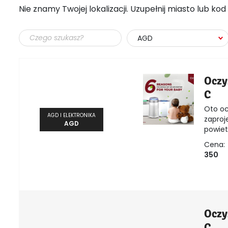
Nie znamy Twojej lokalizacji. Uzupełnij miasto lub ko
AGD
Oczy
C
Oto oc
AGD I ELEKTRONIKA
zaproj
AGD
powietr
Cena:
350
Oczy
C