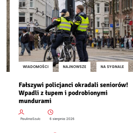
WIADOMOŚCI
NAJNOWSZE
NA SYGNALE
Fałszywi policjanci okradali seniorów!
Wpadli z łupem i podrobionymi
mundurami
PaulinaSzulc
6 sierpnia 2026