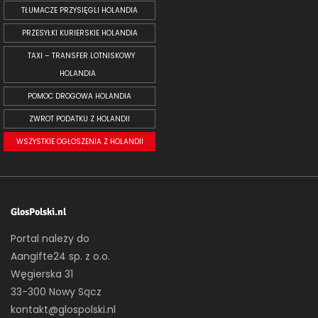
TŁUMACZE PRZYSIĘGLI HOLANDIA
PRZESYŁKI KURIERSKIE HOLANDIA
TAXI – TRANSFER LOTNISKOWY
HOLANDIA
POMOC DROGOWA HOLANDIA
ZWROT PODATKU Z HOLANDII
WSZYSTKIE OGŁOSZENIA Z HOLANDII
GlosPolski.nl
Portal należy do
Aangifte24 sp. z o.o.
Węgierska 31
33-300 Nowy Sącz
kontakt@glospolski.nl