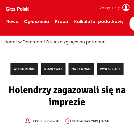
Zaloguj się
News
Ogłoszenia
Praca
Kalkulator podatkowy
Fałszywi policjanci okradali seniorów! Wpadli z łupem i podrobionymi mundurami
WIADOMOŚCI
ROZRYWKA
NA SYGNALE
WYDARZENIA
Holendrzy zagazowali się na
imprezie
MaciejBartkowski
30 kwietnia 2019 | 07:58