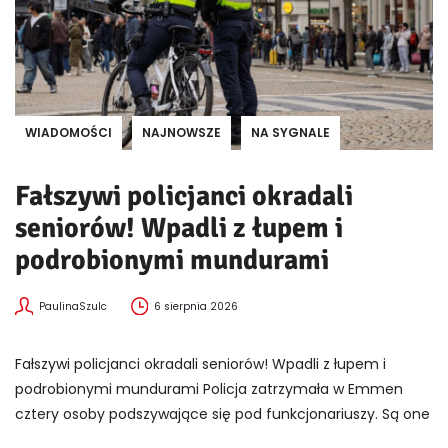
WIADOMOŚCI
NAJNOWSZE
NA SYGNALE
Fałszywi policjanci okradali
seniorów! Wpadli z łupem i
podrobionymi mundurami
PaulinaSzulc
6 sierpnia 2026
Fałszywi policjanci okradali seniorów! Wpadli z łupem i
podrobionymi mundurami Policja zatrzymała w Emmen
cztery osoby podszywające się pod funkcjonariuszy. Są one