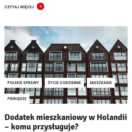
CZYTAJ WIĘCEJ
POLSKIE SPRAWY
ŻYCIE CODZIENNE
MIESZKANIE
PIENIĄDZE
Dodatek mieszkaniowy w Holandii
– komu przysługuje?