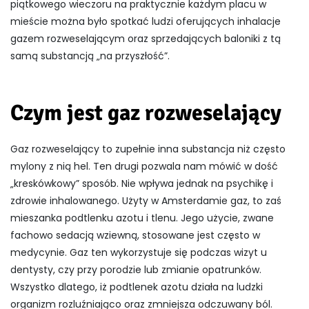
piątkowego wieczoru na praktycznie każdym placu w
mieście można było spotkać ludzi oferujących inhalacje
gazem rozweselającym oraz sprzedających baloniki z tą
samą substancją „na przyszłość”.
Czym jest gaz rozweselający
Gaz rozweselający to zupełnie inna substancja niż często
mylony z nią hel. Ten drugi pozwala nam mówić w dość
„kreskówkowy” sposób. Nie wpływa jednak na psychikę i
zdrowie inhalowanego. Użyty w Amsterdamie gaz, to zaś
mieszanka podtlenku azotu i tlenu. Jego użycie, zwane
fachowo sedacją wziewną, stosowane jest często w
medycynie. Gaz ten wykorzystuje się podczas wizyt u
dentysty, czy przy porodzie lub zmianie opatrunków.
Wszystko dlatego, iż podtlenek azotu działa na ludzki
organizm rozluźniająco oraz zmniejsza odczuwany ból.