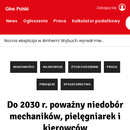
Zaloguj się
News
Ogłoszenia
Praca
Kalkulator podatkowy
Motocyklista ciężko ranny po zderzeniu z busem
WIADOMOŚCI
NAJNOWSZE
ŻYCIE CODZIENNE
PRACA
PIENIĄDZE
SPOŁECZEŃSTWO
Do 2030 r. poważny niedobór
mechaników, pielęgniarek i
kierowców