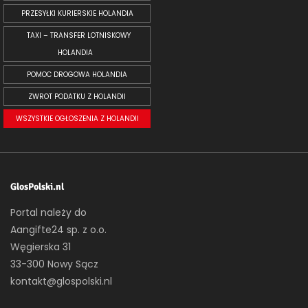
PRZESYŁKI KURIERSKIE HOLANDIA
TAXI – TRANSFER LOTNISKOWY
HOLANDIA
POMOC DROGOWA HOLANDIA
ZWROT PODATKU Z HOLANDII
WSZYSTKIE OGŁOSZENIA Z HOLANDII
GlosPolski.nl
Portal należy do
Aangifte24 sp. z o.o.
Węgierska 31
33-300 Nowy Sącz
kontakt@glospolski.nl