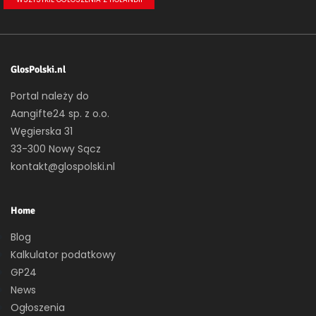
GlosPolski.nl
Portal należy do
Aangifte24 sp. z o.o.
Węgierska 31
33-300 Nowy Sącz
kontakt@glospolski.nl
Home
Blog
Kalkulator podatkowy
GP24
News
Ogłoszenia