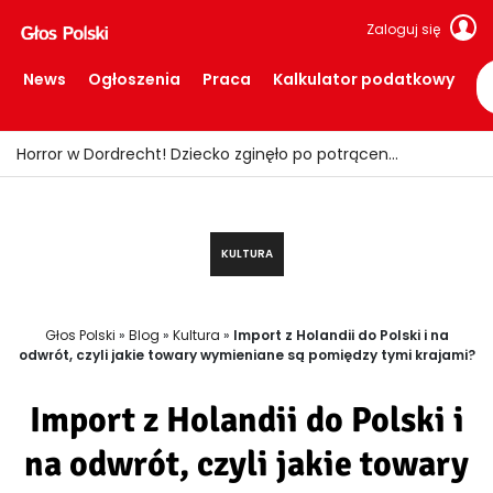
Zaloguj się
News
Ogłoszenia
Praca
Kalkulator podatkowy
Fałszywi policjanci okradali seniorów! Wpadli z łupem i podrobionymi mundurami
KULTURA
Głos Polski
»
Blog
»
Kultura
»
Import z Holandii do Polski i na
odwrót, czyli jakie towary wymieniane są pomiędzy tymi krajami?
Import z Holandii do Polski i
na odwrót, czyli jakie towary