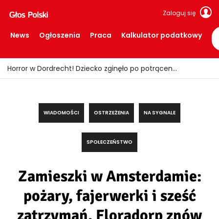
Zaloguj się
News
Ogłoszenia
Praca
Kalkulator podatkowy
Fałszywi policjanci okradali seniorów! Wpadli z łupem i podrobionymi mundurami
WIADOMOŚCI
OSTRZEŻENIA
NA SYGNALE
SPOŁECZEŃSTWO
Zamieszki w Amsterdamie:
pożary, fajerwerki i sześć
zatrzymań. Floradorp znów