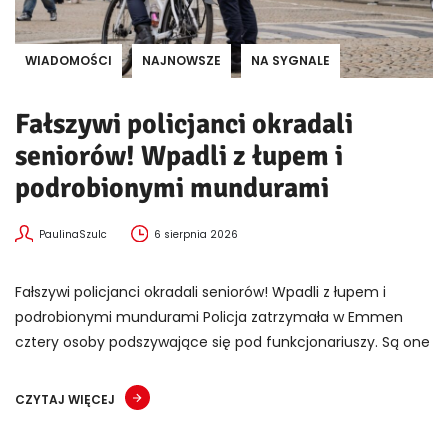
WIADOMOŚCI
NAJNOWSZE
NA SYGNALE
Fałszywi policjanci okradali
seniorów! Wpadli z łupem i
podrobionymi mundurami
PaulinaSzulc
6 sierpnia 2026
Fałszywi policjanci okradali seniorów! Wpadli z łupem i
podrobionymi mundurami Policja zatrzymała w Emmen
cztery osoby podszywające się pod funkcjonariuszy. Są one
CZYTAJ WIĘCEJ