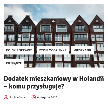
POLSKIE SPRAWY
ŻYCIE CODZIENNE
MIESZKANIE
PIENIĄDZE
Dodatek mieszkaniowy w Holandii
– komu przysługuje?
PaulinaSzulc
6 sierpnia 2026