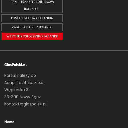
TAXI – TRANSFER LOTNISKOWY
HOLANDIA
POMOC DROGOWA HOLANDIA
ZWROT PODATKU Z HOLANDII
WSZYSTKIE OGŁOSZENIA Z HOLANDII
GlosPolski.nl
Portal należy do
Aangifte24 sp. z o.o.
Węgierska 31
33-300 Nowy Sącz
kontakt@glospolski.nl
Home