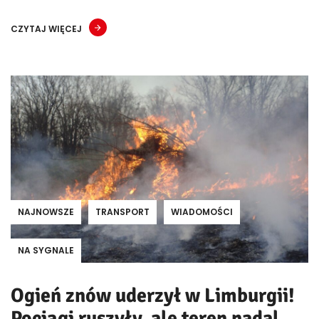
CZYTAJ WIĘCEJ
NAJNOWSZE
TRANSPORT
WIADOMOŚCI
NA SYGNALE
Ogień znów uderzył w Limburgii!
Pociągi ruszyły, ale teren nadal