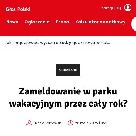
Zaloguj się
News
Ogłoszenia
Praca
Kalkulator podatkowy
Ogień znów uderzył w Limburgii! Pociągi ruszyły, ale teren nadal zamknięty
MIESZKANIE
Zameldowanie w parku
wakacyjnym przez cały rok?
MaciejBartkowski
28 maja 2025 | 05:03