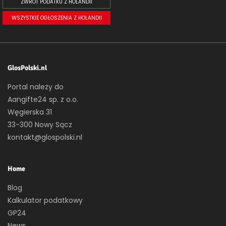
ZWROT PODATKU Z HOLANDII
WSZYSTKIE OGŁOSZENIA Z HOLANDII
GlosPolski.nl
Portal należy do
Aangifte24 sp. z o.o.
Węgierska 31
33-300 Nowy Sącz
kontakt@glospolski.nl
Home
Blog
Kalkulator podatkowy
GP24
News