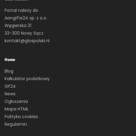
Portal należy do
Aangifte24 sp. z o.o.
Węgierska 31
33-300 Nowy Sącz
kontakt@glospolski.nl
Home
Blog
Kalkulator podatkowy
GP24
News
Ogłoszenia
Mapa HTML
Polityka cookies
Regulamin