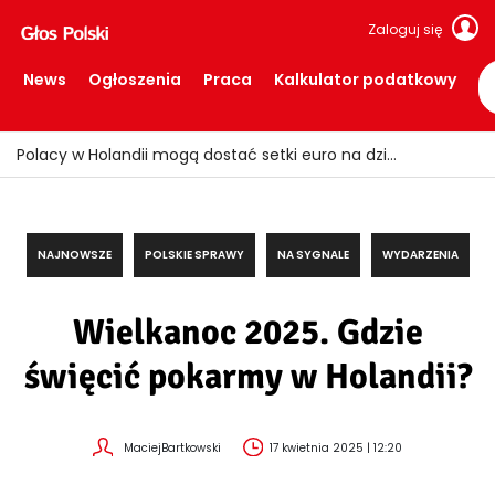
Zaloguj się
News
Ogłoszenia
Praca
Kalkulator podatkowy
Polacy w Holandii mogą dostać setki euro na dzieci! Wiele rodzin nie zna tych świadczeń
NAJNOWSZE
POLSKIE SPRAWY
NA SYGNALE
WYDARZENIA
Wielkanoc 2025. Gdzie
święcić pokarmy w Holandii?
MaciejBartkowski
17 kwietnia 2025 | 12:20