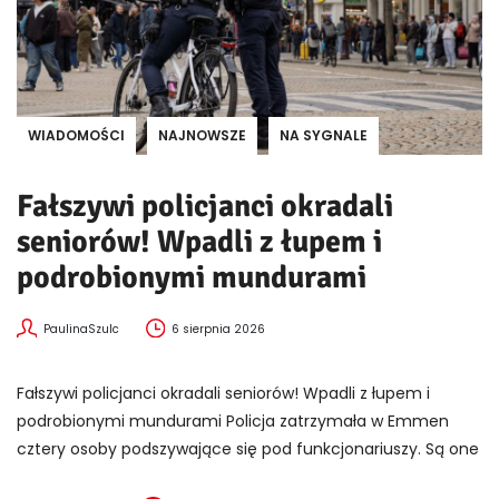
WIADOMOŚCI
NAJNOWSZE
NA SYGNALE
Fałszywi policjanci okradali
seniorów! Wpadli z łupem i
podrobionymi mundurami
PaulinaSzulc
6 sierpnia 2026
Fałszywi policjanci okradali seniorów! Wpadli z łupem i
podrobionymi mundurami Policja zatrzymała w Emmen
cztery osoby podszywające się pod funkcjonariuszy. Są one