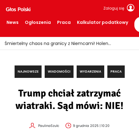
Zaloguj się
News
Ogłoszenia
Praca
Kalkulator podatkowy
Upał może być zdrowy?! Eksperci zdradzają, jak „wytrenować” organizm
NAJNOWSZE
WIADOMOŚCI
WYDARZENIA
PRACA
Trump chciał zatrzymać
wiatraki. Sąd mówi: NIE!
PaulinaSzulc
9 grudnia 2025 | 10:20