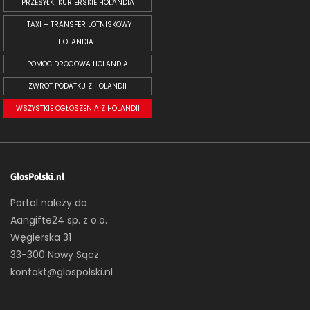
PRZESYŁKI KURIERSKIE HOLANDIA
TAXI – TRANSFER LOTNISKOWY
HOLANDIA
POMOC DROGOWA HOLANDIA
ZWROT PODATKU Z HOLANDII
WSZYSTKIE OGŁOSZENIA Z HOLANDII
GlosPolski.nl
Portal należy do
Aangifte24 sp. z o.o.
Węgierska 31
33-300 Nowy Sącz
kontakt@glospolski.nl