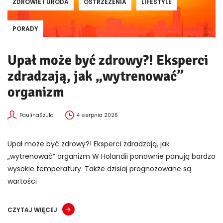
ZDROWIE I URODA
OSTRZEŻENIA
LIFESTYLE
PORADY
Upał może być zdrowy?! Eksperci
zdradzają, jak „wytrenować”
organizm
PaulinaSzulc
4 sierpnia 2026
Upał może być zdrowy?! Eksperci zdradzają, jak
„wytrenować” organizm W Holandii ponownie panują bardzo
wysokie temperatury. Także dzisiaj prognozowane są
wartości
CZYTAJ WIĘCEJ