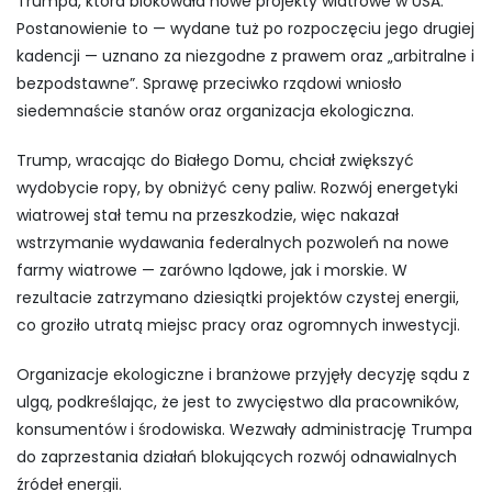
Trumpa, która blokowała nowe projekty wiatrowe w USA.
Postanowienie to — wydane tuż po rozpoczęciu jego drugiej
kadencji — uznano za niezgodne z prawem oraz „arbitralne i
bezpodstawne”. Sprawę przeciwko rządowi wniosło
siedemnaście stanów oraz organizacja ekologiczna.
Trump, wracając do Białego Domu, chciał zwiększyć
wydobycie ropy, by obniżyć ceny paliw. Rozwój energetyki
wiatrowej stał temu na przeszkodzie, więc nakazał
wstrzymanie wydawania federalnych pozwoleń na nowe
farmy wiatrowe — zarówno lądowe, jak i morskie. W
rezultacie zatrzymano dziesiątki projektów czystej energii,
co groziło utratą miejsc pracy oraz ogromnych inwestycji.
Organizacje ekologiczne i branżowe przyjęły decyzję sądu z
ulgą, podkreślając, że jest to zwycięstwo dla pracowników,
konsumentów i środowiska. Wezwały administrację Trumpa
do zaprzestania działań blokujących rozwój odnawialnych
źródeł energii.