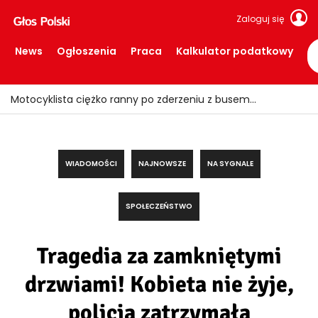
Zaloguj się
News
Ogłoszenia
Praca
Kalkulator podatkowy
WIADOMOŚCI
NAJNOWSZE
NA SYGNALE
SPOŁECZEŃSTWO
Tragedia za zamkniętymi
drzwiami! Kobieta nie żyje,
policja zatrzymała