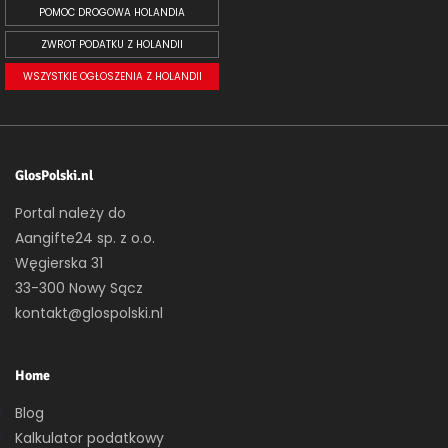
POMOC DROGOWA HOLANDIA
ZWROT PODATKU Z HOLANDII
WSZYSTKIE OGŁOSZENIA Z HOLANDII
GlosPolski.nl
Portal należy do
Aangifte24 sp. z o.o.
Węgierska 31
33-300 Nowy Sącz
kontakt@glospolski.nl
Home
Blog
Kalkulator podatkowy