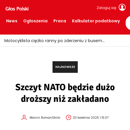
Zaloguj się
News
Ogłoszenia
Praca
Kalkulator podatkowy
Ile trzeba zarabiać, aby spokojnie żyć w Holandii?
NAJNOWSZE
Szczyt NATO będzie dużo
droższy niż zakładano
Marcin RomanSkirlo
23 kwietnia 2025 | 15:07