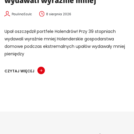
wydawali wyraźnie mniej
PaulinaSzulc
8 sierpnia 2026
Upał oszczędził portfele Holendrów! Przy 39 stopniach
wydawali wyraźnie mniej Holenderskie gospodarstwa
domowe podczas ekstremalnych upałów wydawały mniej
pieniędzy
CZYTAJ WIĘCEJ