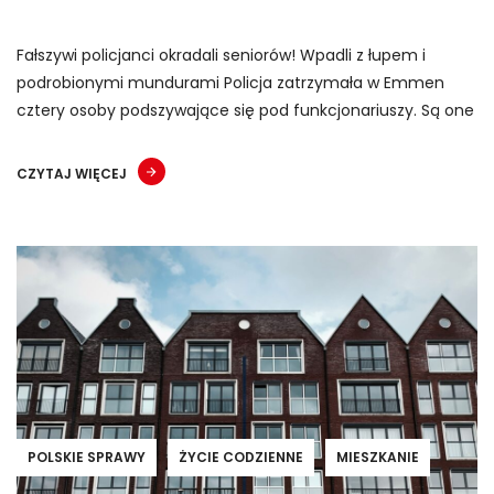
Fałszywi policjanci okradali seniorów! Wpadli z łupem i
podrobionymi mundurami Policja zatrzymała w Emmen
cztery osoby podszywające się pod funkcjonariuszy. Są one
CZYTAJ WIĘCEJ
POLSKIE SPRAWY
ŻYCIE CODZIENNE
MIESZKANIE