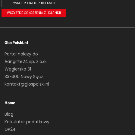
ZWROT PODATKU Z HOLANDII
WSZYSTKIE OGŁOSZENIA Z HOLANDII
GlosPolski.nl
Portal należy do
Aangifte24 sp. z o.o.
Węgierska 31
33-300 Nowy Sącz
kontakt@glospolski.nl
Home
Blog
Kalkulator podatkowy
GP24