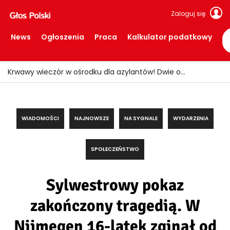
Zaloguj się
News
Ogłoszenia
Praca
Kalkulator podatkowy
Krwawy wieczór w ośrodku dla azylantów! Dwie osoby ranne po ataku nożem
WIADOMOŚCI
NAJNOWSZE
NA SYGNALE
WYDARZENIA
SPOŁECZEŃSTWO
Sylwestrowy pokaz
zakończony tragedią. W
Nijmegen 16-latek zginął od