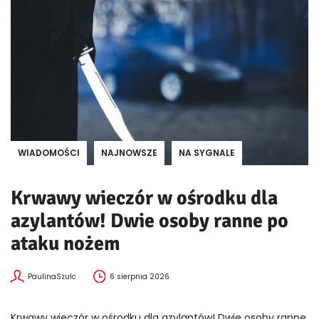
WIADOMOŚCI
NAJNOWSZE
NA SYGNALE
Krwawy wieczór w ośrodku dla
azylantów! Dwie osoby ranne po
ataku nożem
PaulinaSzulc
6 sierpnia 2026
Krwawy wieczór w ośrodku dla azylantów! Dwie osoby ranne