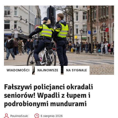
WIADOMOŚCI
NAJNOWSZE
NA SYGNALE
Fałszywi policjanci okradali
seniorów! Wpadli z łupem i
podrobionymi mundurami
PaulinaSzulc
6 sierpnia 2026