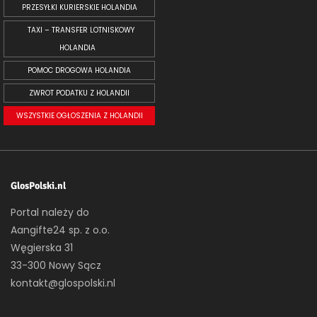
PRZESYŁKI KURIERSKIE HOLANDIA
TAXI – TRANSFER LOTNISKOWY
HOLANDIA
POMOC DROGOWA HOLANDIA
ZWROT PODATKU Z HOLANDII
WSZYSTKIE OGŁOSZENIA Z HOLANDII
GlosPolski.nl
Portal należy do
Aangifte24 sp. z o.o.
Węgierska 31
33-300 Nowy Sącz
kontakt@glospolski.nl