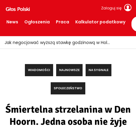
Zaloguj się
News
Ogłoszenia
Praca
Kalkulator podatkowy
Jak negocjować wyższą stawkę godzinową w Holandii?
WIADOMOŚCI
NAJNOWSZE
NA SYGNALE
SPOŁECZEŃSTWO
Śmiertelna strzelanina w Den
Hoorn. Jedna osoba nie żyje