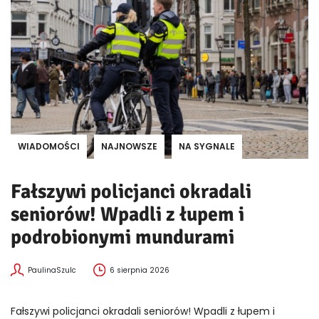
WIADOMOŚCI
NAJNOWSZE
NA SYGNALE
Fałszywi policjanci okradali
seniorów! Wpadli z łupem i
podrobionymi mundurami
PaulinaSzulc
6 sierpnia 2026
Fałszywi policjanci okradali seniorów! Wpadli z łupem i