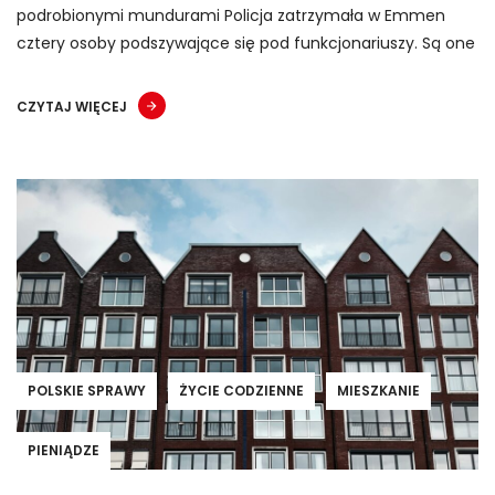
podrobionymi mundurami Policja zatrzymała w Emmen
cztery osoby podszywające się pod funkcjonariuszy. Są one
CZYTAJ WIĘCEJ
POLSKIE SPRAWY
ŻYCIE CODZIENNE
MIESZKANIE
PIENIĄDZE