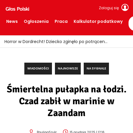
Zaloguj się
News
Ogłoszenia
Praca
Kalkulator podatkowy
Horror w Dordrecht! Dziecko zginęło po potrąceniu przez busa
WIADOMOŚCI
NAJNOWSZE
NA SYGNALE
Śmiertelna pułapka na łodzi.
Czad zabił w marinie w
Zaandam
PaulinaSzulc
15 grudnia 2025 | 12:16