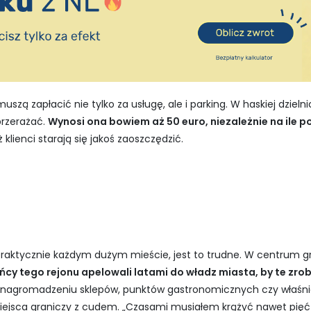
szą zapłacić nie tylko za usługę, ale i parking. W haskiej dzieln
przerażać.
Wynosi ona bowiem aż 50 euro, niezależnie na ile p
iż klienci starają się jakoś zaoszczędzić.
praktycznie każdym dużym mieście, jest to trudne. W centrum gr
cy tego rejonu apelowali latami do władz miasta, by te zrob
nagromadzeniu sklepów, punktów gastronomicznych czy właśni
iejsca graniczy z cudem. „Czasami musiałem krążyć nawet pięć