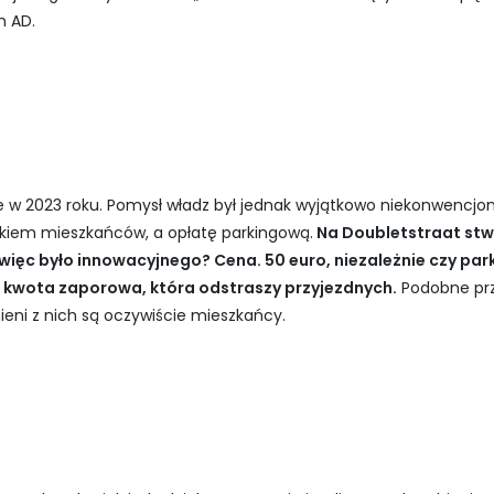
m AD.
e w 2023 roku. Pomysł władz był jednak wyjątkowo niekonwencj
kiem mieszkańców, a opłatę parkingową.
Na Doubletstraat stw
ięc było innowacyjnego? Cena. 50 euro, niezależnie czy park
yć kwota zaporowa, która odstraszy przyjezdnych.
Podobne prz
eni z nich są oczywiście mieszkańcy.