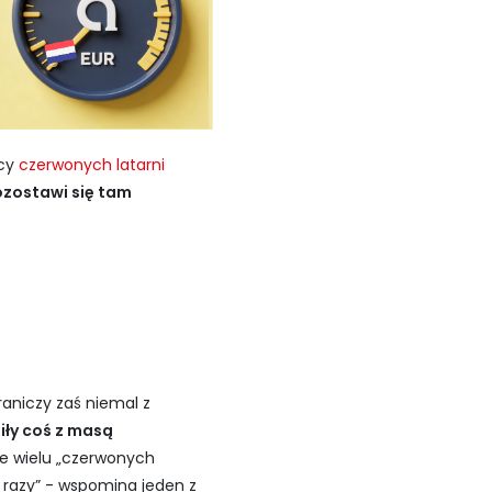
icy
czerwonych latarni
ozostawi się tam
aniczy zaś niemal z
iły coś z masą
e wielu „czerwonych
 razy” - wspomina jeden z