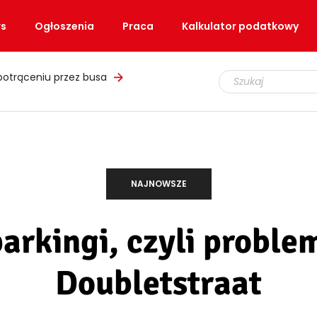
s
Ogłoszenia
Praca
Kalkulator podatkowy
łupem i podrobionymi mundurami
NAJNOWSZE
parkingi, czyli prob
Doubletstraat