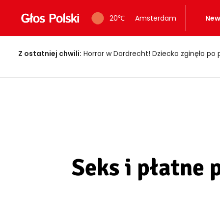
20
℃
Amsterdam
New
Z ostatniej chwili:
Fałszywi policjanci okradali seniorów! Wpadli z 
Seks i płatne 