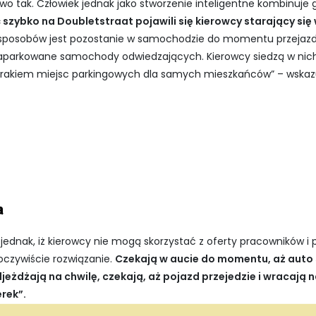
wo tak. Człowiek jednak jako stworzenie inteligentne kombinuje g
 szybko na Doubletstraat pojawili się kierowcy starający się
sposobów jest pozostanie w samochodzie do momentu przejazdu
zaparkowane samochody odwiedzających. Kierowcy siedzą w nich 
 brakiem miejsc parkingowych dla samych mieszkańców” – wskazu
a
jednak, iż kierowcy nie mogą skorzystać z oferty pracowników i 
i oczywiście rozwiązanie.
Czekają w aucie do momentu, aż auto
djeżdżają na chwilę, czekają, aż pojazd przejedzie i wracają 
rek”.