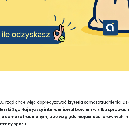
y, rząd chce więc doprecyzować kryteria samozatrudnienia. Dzi
erski Sąd Najwyższy interweniował bowiem w kilku sprawach,
 a samozatrudnionym, a ze względu niejasności prawnych in
strony sporu.