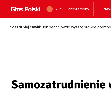
23
℃
Amsterdam
New
Z ostatniej chwili:
Ogień znów uderzył w Limburgii! Pociągi ruszy
Samozatrudnienie w