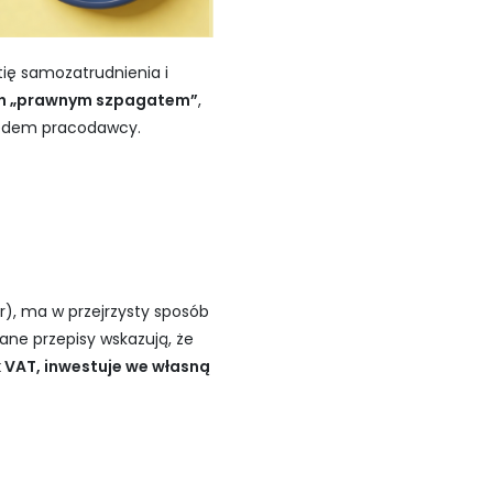
tię samozatrudnienia i
cych „prawnym szpagatem”
,
ględem pracodawcy.
), ma w przejrzysty sposób
ane przepisy wskazują, że
 VAT, inwestuje we własną