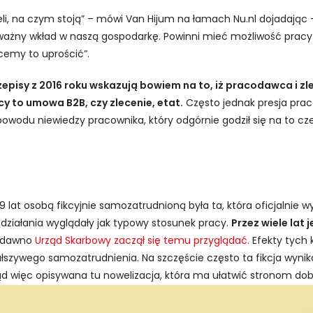
li, na czym stoją” – mówi Van Hijum na łamach Nu.nl dojadając 
żny wkład w naszą gospodarkę. Powinni mieć możliwość pracy ja
cemy to uprościć”.
episy z 2016 roku wskazują bowiem na to, iż pracodawca i 
acy to umowa B2B, czy zlecenie, etat.
Często jednak presja pra
powodu niewiedzy pracownika, który odgórnie godził się na to c
9 lat osobą fikcyjnie samozatrudnioną była ta, która oficjalnie 
 działania wyglądały jak typowy stosunek pracy.
Przez wiele lat 
edawno
Urząd Skarbowy zaczął się temu przyglądać.
Efekty tych k
łszywego samozatrudnienia. Na szczęście często ta fikcja wynik
 Stąd więc opisywana tu nowelizacja, która ma ułatwić stronom d