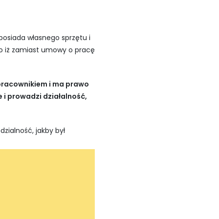
 posiada własnego sprzętu i
mo iż zamiast umowy o pracę
t pracownikiem i ma prawo
e i prowadzi działalność,
zialność, jakby był