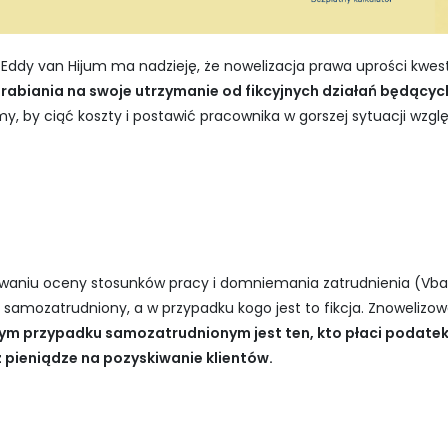
 Eddy van Hijum ma nadzieję, że nowelizacja prawa uprości kwes
zarabiania na swoje utrzymanie od fikcyjnych działań będą
y, by ciąć koszty i postawić pracownika w gorszej sytuacji wz
waniu oceny stosunków pracy i domniemania zatrudnienia (Vbar
e samozatrudniony, a w przypadku kogo jest to fikcja. Znowelizow
tym przypadku samozatrudnionym jest ten, kto płaci podatek
z pieniądze na pozyskiwanie klientów.