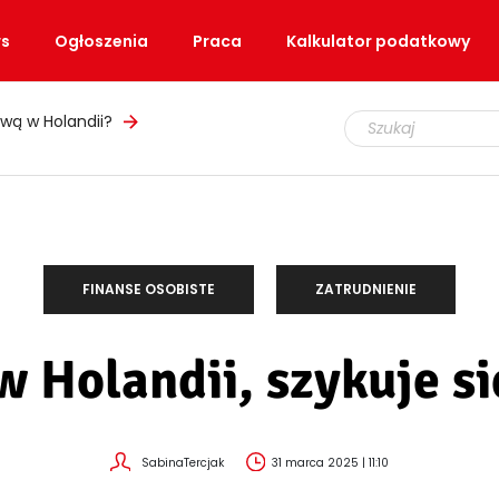
s
Ogłoszenia
Praca
Kalkulator podatkowy
ły, ale teren nadal zamknięty
FINANSE OSOBISTE
ZATRUDNIENIE
 Holandii, szykuje s
SabinaTercjak
31 marca 2025 | 11:10