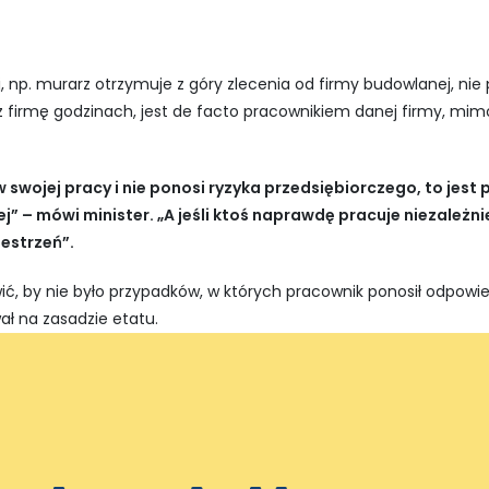
j, np. murarz otrzymuje z góry zlecenia od firmy budowlanej, nie
z firmę godzinach, jest de facto pracownikiem danej firmy, mi
 w swojej pracy i nie ponosi ryzyka przedsiębiorczego, to jes
” – mówi minister. „A jeśli ktoś naprawdę pracuje niezależni
zestrzeń”.
ić, by nie było przypadków, w których pracownik ponosił odpowied
ł na zasadzie etatu.