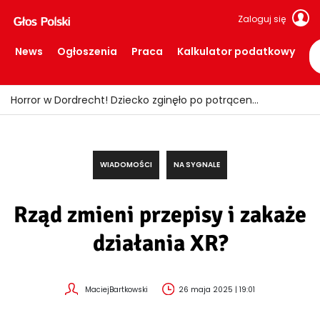
Zaloguj się
News
Ogłoszenia
Praca
Kalkulator podatkowy
Fałszywi policjanci okradali seniorów! Wpadli z łupem i podrobionymi mundurami
WIADOMOŚCI
NA SYGNALE
Rząd zmieni przepisy i zakaże
działania XR?
MaciejBartkowski
26 maja 2025 | 19:01