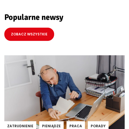
Popularne newsy
ZOBACZ WSZYSTKIE
ZATRUDNIENIE
PIENIĄDZE
PRACA
PORADY