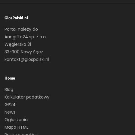
GlosPolski.nl
Portal należy do
Aangifte24 sp. z o.o.
Węgierska 31
33-300 Nowy Sącz
kontakt@glospolski.nl
Home
Blog
Kalkulator podatkowy
GP24
News
Ogłoszenia
Mapa HTML
Polityka cookies