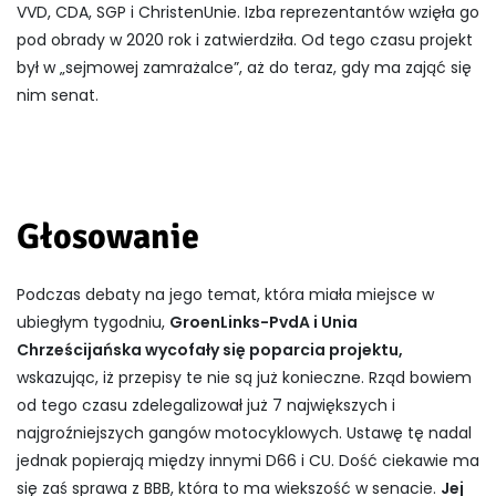
VVD, CDA, SGP i ChristenUnie. Izba reprezentantów wzięła go
pod obrady w 2020 rok i zatwierdziła. Od tego czasu projekt
był w „sejmowej zamrażalce”, aż do teraz, gdy ma zająć się
nim senat.
Głosowanie
Podczas debaty na jego temat, która miała miejsce w
ubiegłym tygodniu,
GroenLinks-PvdA i Unia
Chrześcijańska wycofały się poparcia projektu,
wskazując, iż przepisy te nie są już konieczne. Rząd bowiem
od tego czasu zdelegalizował już 7 największych i
najgroźniejszych gangów motocyklowych. Ustawę tę nadal
jednak popierają między innymi D66 i CU. Dość ciekawie ma
się zaś sprawa z BBB, która to ma wiekszość w senacie.
Jej