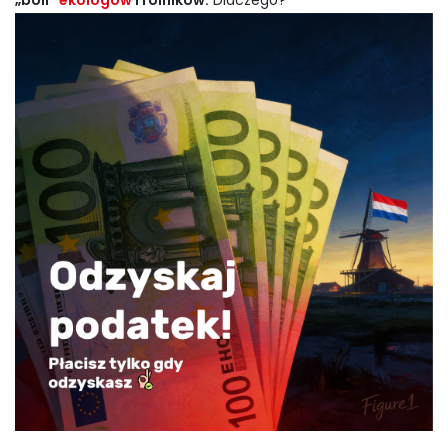
„boli”
ekologów
i rolników.
Dlaczego?