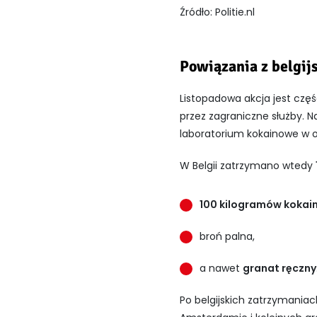
Źródło: Politie.nl
Powiązania z belgij
Listopadowa akcja jest czę
przez zagraniczne służby. 
laboratorium kokainowe w o
W Belgii zatrzymano wtedy
100 kilogramów kokai
broń palna,
a nawet
granat ręczny
Po belgijskich zatrzymania