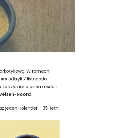
 narkotykową. W ramach
ties
odkryli 7 listopada
a zatrzymano osiem osób i
Velsen-Noord
.
z jeden Holender – 35-letni