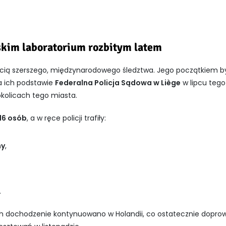
skim laboratorium rozbitym latem
ścią szerszego, międzynarodowego śledztwa. Jego początkiem b
Na ich podstawie
Federalna Policja Sądowa w Liège
w lipcu tego
kolicach tego miasta.
16 osób
, a w ręce policji trafiły:
ny
,
.
ch dochodzenie kontynuowano w Holandii, co ostatecznie doprowa