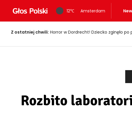
12
℃
Amsterdam
New
Z ostatniej chwili:
Fałszywi policjanci okradali seniorów! Wpadli z 
Rozbito laborator