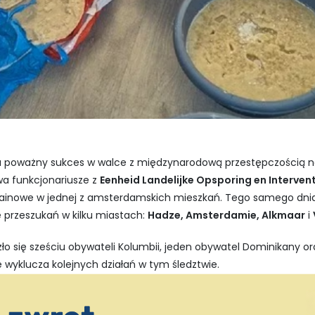
sła poważny sukces w walce z międzynarodową przestępczością
wa funkcjonariusze z
Eenheid Landelijke Opsporing en Interven
okainowe w jednej z amsterdamskich mieszkań. Tego samego dni
 przeszukań w kilku miastach:
Hadze, Amsterdamie, Alkmaar
i
o się sześciu obywateli Kolumbii, jeden obywatel Dominikany ora
e wyklucza kolejnych działań w tym śledztwie.