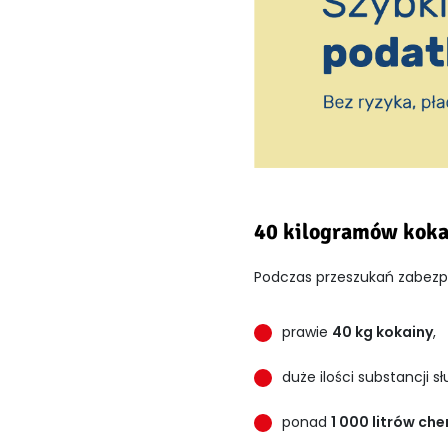
40 kilogramów kokai
Podczas przeszukań zabezpi
prawie
40 kg kokainy
,
duże ilości substancji 
ponad
1 000 litrów ch