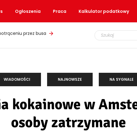
s
Ogłoszenia
Praca
Kalkulator podatkowy
łupem i podrobionymi mundurami
WIADOMOŚCI
NAJNOWSZE
NA SYGNALE
ia kokainowe w Amste
osoby zatrzymane