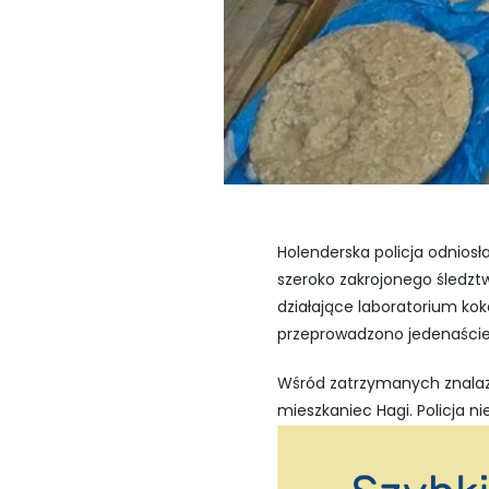
Holenderska policja odnio
szeroko zakrojonego śledzt
działające laboratorium k
przeprowadzono jedenaście
Wśród zatrzymanych znalazł
mieszkaniec Hagi. Policja ni