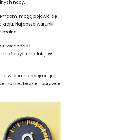
odnych nocy.
 Niemcami mogą pojawić się
kraju. Najlepsze warunki
nimalne.
na wschodzie i
i może być chłodniej. W
się w ciemne miejsce, jak
i czemu noc będzie naprawdę