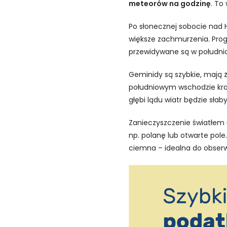
meteorów na godzinę
. To
Po słonecznej sobocie nad 
większe zachmurzenia. Progn
przewidywane są w południ
Geminidy są szybkie, mają ż
południowym wschodzie kraj
głębi lądu wiatr będzie sł
Zanieczyszczenie światłem 
np. polanę lub otwarte pol
ciemna – idealna do obserw