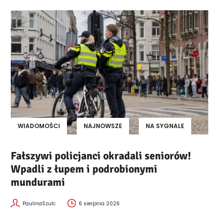
WIADOMOŚCI
NAJNOWSZE
NA SYGNALE
Fałszywi policjanci okradali seniorów!
Wpadli z łupem i podrobionymi
mundurami
PaulinaSzulc
6 sierpnia 2026