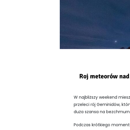
Roj meteorów nad 
W najbliższy weekend mies
przeleci rój Geminidów, któ
duża szansa na bezchmurne
Podczas krótkiego momentu