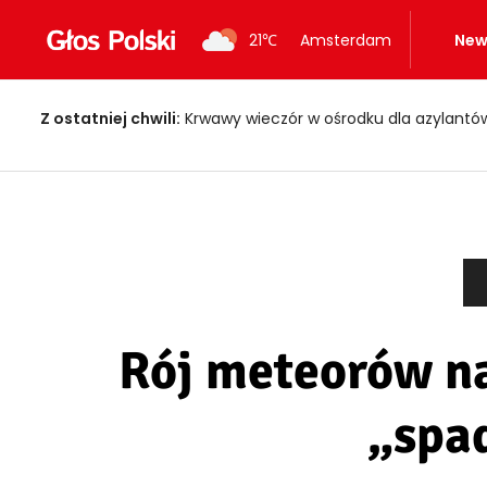
21
℃
Amsterdam
New
Z ostatniej chwili:
Krwawy wieczór w ośrodku dla azylantów! Dwi
Rój meteorów na
„spa