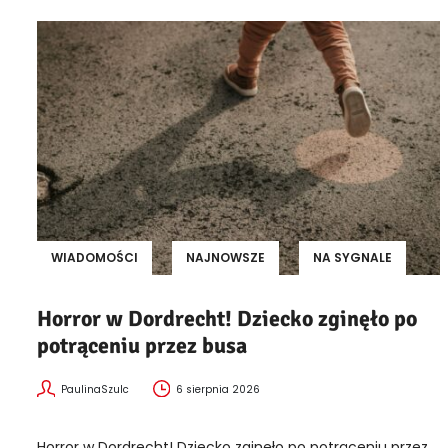
WIADOMOŚCI
NAJNOWSZE
NA SYGNALE
Horror w Dordrecht! Dziecko zginęło po
potrąceniu przez busa
PaulinaSzulc
6 sierpnia 2026
Horror w Dordrecht! Dziecko zginęło po potrąceniu przez