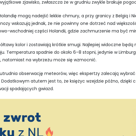
 wyjątkowe zjawisko, zwłaszcza że w grudniu zwykle brakuje pog
Holandię mogą nadejść lekkie chmury, a przy granicy z Belgią i
ozy wskazują jednak, że nie powinny one dotrzeć nad większość 
owo-wschodniej części Holandii, gdzie zachmurzenie ma być mi
ółtawy kolor i zostawiają krótkie smugi. Najlepiej widoczne będą 
u. Temperatura spadnie do około 6–8 stopni, jedynie w Limburgi
aby, natomiast na wybrzeżu może się wzmocnić.
utrudnia obserwację meteorów, więc ekspertzy zalecają wybrać 
e. Dodatkowym atutem jest to, że księżyc wzejdzie późno, dzięk
acji spadających gwiazd.