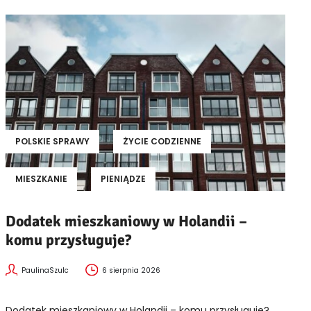
POLSKIE SPRAWY
ŻYCIE CODZIENNE
MIESZKANIE
PIENIĄDZE
Dodatek mieszkaniowy w Holandii –
komu przysługuje?
PaulinaSzulc
6 sierpnia 2026
Dodatek mieszkaniowy w Holandii – komu przysługuje?