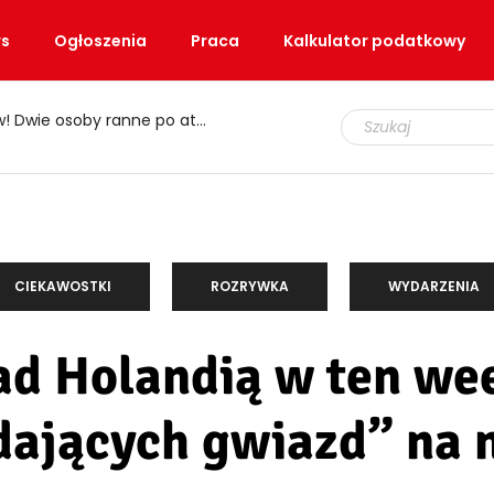
s
Ogłoszenia
Praca
Kalkulator podatkowy
e osoby ranne po ataku nożem
CIEKAWOSTKI
ROZRYWKA
WYDARZENIA
d Holandią w ten wee
dających gwiazd” na n