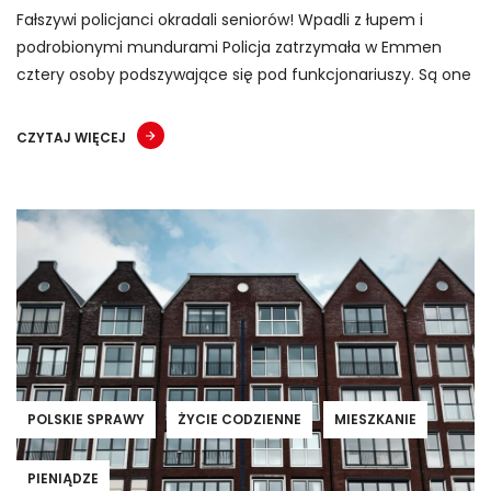
Fałszywi policjanci okradali seniorów! Wpadli z łupem i
podrobionymi mundurami Policja zatrzymała w Emmen
cztery osoby podszywające się pod funkcjonariuszy. Są one
CZYTAJ WIĘCEJ
POLSKIE SPRAWY
ŻYCIE CODZIENNE
MIESZKANIE
PIENIĄDZE