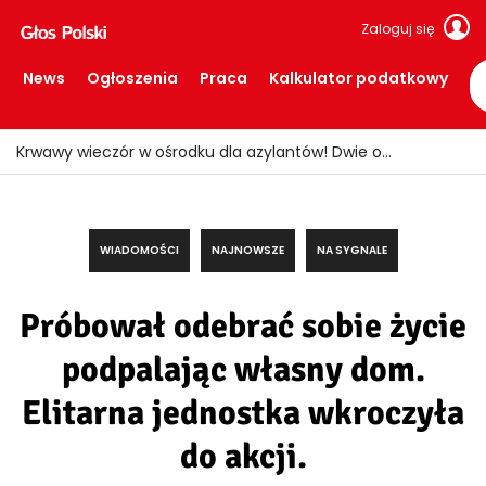
Zaloguj się
News
Ogłoszenia
Praca
Kalkulator podatkowy
WIADOMOŚCI
NAJNOWSZE
NA SYGNALE
Próbował odebrać sobie życie
podpalając własny dom.
Elitarna jednostka wkroczyła
do akcji.