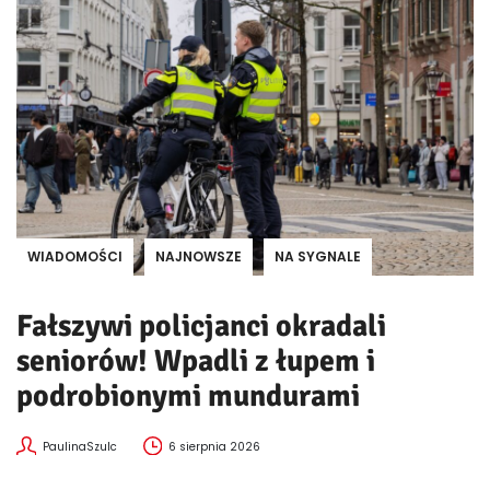
WIADOMOŚCI
NAJNOWSZE
NA SYGNALE
Fałszywi policjanci okradali
seniorów! Wpadli z łupem i
podrobionymi mundurami
PaulinaSzulc
6 sierpnia 2026