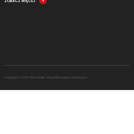
ZOBACZ WIĘCEJ
Copyright © 2026 Głos Polski. Wszystkie prawa zastrzeżone.