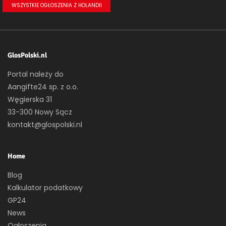
WSZYSTKIE OGŁOSZENIA Z HOLANDII
GlosPolski.nl
Portal należy do
Aangifte24 sp. z o.o.
Węgierska 31
33-300 Nowy Sącz
kontakt@glospolski.nl
Home
Blog
Kalkulator podatkowy
GP24
News
Ogłoszenia