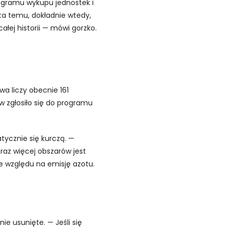
rogramu wykupu jednostek i
ata temu, dokładnie wtedy,
łej historii — mówi gorzko.
wa liczy obecnie 161
w zgłosiło się do programu
ycznie się kurczą. —
raz więcej obszarów jest
 względu na emisję azotu.
ie usunięte. — Jeśli się