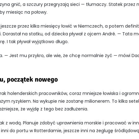
zyna gnić, a szczury przegryzają sieci — tłumaczy. Statek przez 
aby miesiąc na połowy.
jeszcze przez kilka miesięcy łowić w Niemczech, a potem defini
 Dorastał na statku, od dziecka pływał z ojcem André. — Tata ma 
. I tak pływał wyjątkowo długo.
a. — Jest mu przykro, ale wie, że chcę normalnie żyć — mówi Da
pu, początek nowego
rak holenderskich pracowników, coraz mniejsze łowiska i ogromne
ym ryzykiem. Na wykupie nie zostanę milionerem. To kilka setek 
ważniejsze, że wyjdę z tego bez zadłużenia.
ak z wodą. Planuje zdobyć uprawnienia morskie i pracować w inn
, inni do portu w Rotterdamie, jeszcze inni na żeglugę śródlądową