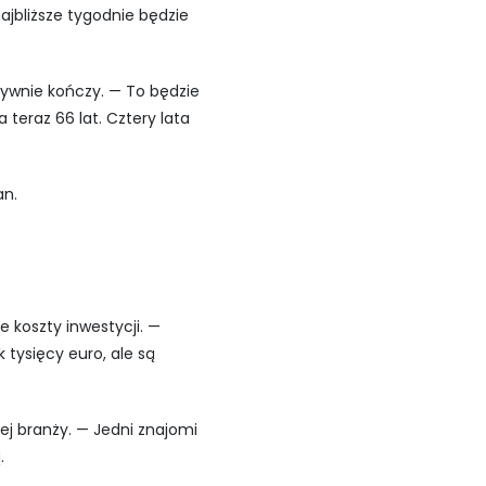
najbliższe tygodnie będzie
tywnie kończy. — To będzie
teraz 66 lat. Cztery lata
an.
 koszty inwestycji. —
tysięcy euro, ale są
ej branży. — Jedni znajomi
.