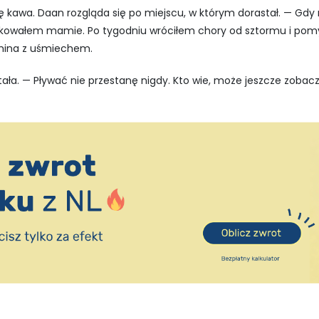
kawa. Daan rozgląda się po miejscu, w którym dorastał. — Gdy m
skowałem mamie. Po tygodniu wróciłem chory od sztormu i pom
mina z uśmiechem.
ała. — Pływać nie przestanę nigdy. Kto wie, może jeszcze zobac