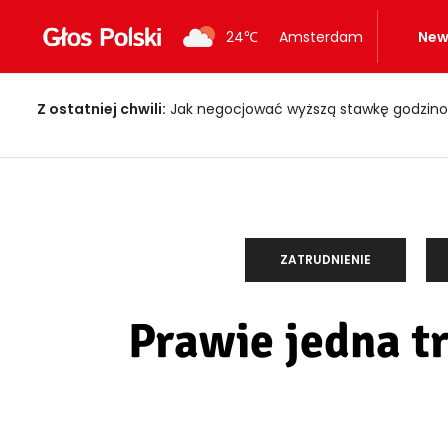
24
℃
Amsterdam
New
Z ostatniej chwili:
Jak negocjować wyższą stawkę godzino
ZATRUDNIENIE
Prawie jedna t