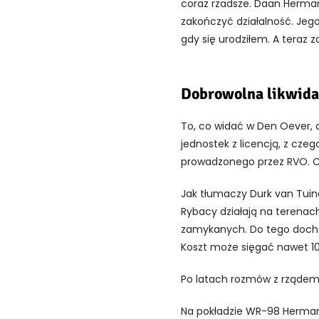
coraz rzadsze. Daan Herman
zakończyć działalność. Jego
gdy się urodziłem. A teraz 
Dobrowolna likwidac
To, co widać w Den Oever, d
jednostek z licencją, z cze
prowadzonego przez RVO. Co i
Jak tłumaczy Durk van Tuin
Rybacy działają na terenach
zamykanych. Do tego docho
Koszt może sięgać nawet 10
Po latach rozmów z rządem 
Na pokładzie WR-98 Hermans 