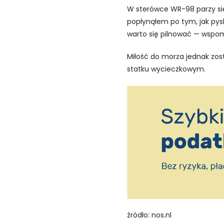
W sterówce WR-98 parzy się 
popłynąłem po tym, jak py
warto się pilnować — wspo
Miłość do morza jednak zost
statku wycieczkowym.
źródło: nos.nl