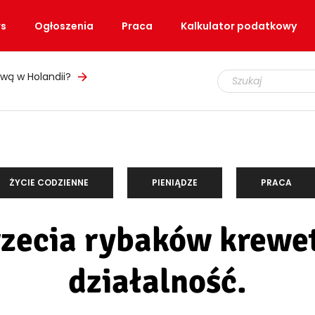
s
Ogłoszenia
Praca
Kalkulator podatkowy
wą w Holandii?
ŻYCIE CODZIENNE
PIENIĄDZE
PRACA
rzecia rybaków krew
działalność.