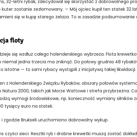
s, 32-letni rybak, zdecydował się skorzystać z dobrowolnego p
 kuter zostanie zezłomowany. — Mój ojciec kupił ten statek 32 l
zamieni się w kupę starego żelaza. To w zasadzie podsumowanie ca
ja floty
zieje się wzdłuż całego holenderskiego wybrzeża. Flota krewetko
go niemal jedna trzecia ma zniknąć. Do połowy grudnia 48 rybakó
stotne — to sami rybacy wystąpili z inicjatywą takiej likwidacji.
en z Holenderskiego Związku Rybaków, obszary połowów systemat
 Natura 2000, takich jak Morze Wattowe i strefa przybrzeżna. Co
dzą wymogi środowiskowe, np. konieczność wymiany silników ze
0 tysięcy euro na statek.
i zgodzie Brukseli uruchomiono dobrowolny wykup.
czyści sieci. Resztki ryb i drobne krewetki muszą zostać dokładn