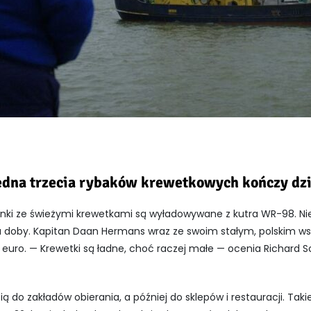
edna trzecia rybaków krewetkowych kończy dzi
nki ze świeżymi krewetkami są wyładowywane z kutra WR-98. Ni
ągu doby. Kapitan Daan Hermans wraz ze swoim stałym, polskim 
 euro. — Krewetki są ładne, choć raczej małe — ocenia Richard Sc
ią do zakładów obierania, a później do sklepów i restauracji. Tak