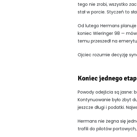
tego nie zrobi, wszystko zac
stał w porcie. Styczeń to sł
Od lutego Hermans planuje 
koniec Wieringer 98 — mówi.
temu przeszedł na emeryturę
Ojciec rozumie decyzję syn
Koniec jednego eta
Powody odejścia są jasne: b
Kontynuowanie było zbyt duż
jeszcze długi i podatki. Naj
Hermans nie żegna się jedn
trafili do pilotów portowych