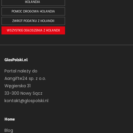
HOLANDIA
POMOC DROGOWA HOLANDIA
ZWROT PODATKU Z HOLANDII
WSZYSTKIE OGŁOSZENIA Z HOLANDII
GlosPolski.nl
Portal należy do
Aangifte24 sp. z o.o.
Węgierska 31
33-300 Nowy Sącz
kontakt@glospolski.nl
Home
Blog