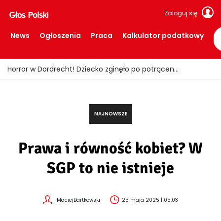
Zaloguj się
News
Ogłoszenia
Praca
Kalkulator podatkowy
Fałszywi policjanci okradali seniorów! Wpadli z łupem i podrobionymi mundurami
NAJNOWSZE
Prawa i równość kobiet? W
SGP to nie istnieje
MaciejBartkowski
25 maja 2025 | 05:03