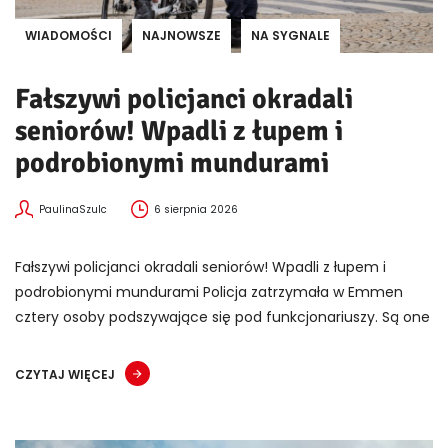
WIADOMOŚCI
NAJNOWSZE
NA SYGNALE
Fałszywi policjanci okradali
seniorów! Wpadli z łupem i
podrobionymi mundurami
PaulinaSzulc
6 sierpnia 2026
Fałszywi policjanci okradali seniorów! Wpadli z łupem i
podrobionymi mundurami Policja zatrzymała w Emmen
cztery osoby podszywające się pod funkcjonariuszy. Są one
CZYTAJ WIĘCEJ