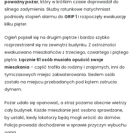
poważny pożar
, który w krótkim czasie doprowadził do
silnego zadymienia. Służby ratunkowe natychmiast
podniosły stopień alarmu do
GRIP 1
i rozpoczęły ewakuację
kilku pięter.
Ogień pojawił się na drugim piętrze i bardzo szybko
rozprzestrzenił się na zewnątrz budynku. Z ostrożności
ewakuowano mieszkańców z trzeciego, czwartego i piątego
piętra.
Łącznie 61 osób musiało opuścić swoje
mieszkania
– część trafiła do rodziny i znajomych, inni do
tymczasowych miejsc zakwaterowania. Siedem osób
zostało na miejscu przebadanych pod kątem zatrucia
dymem.
Pożar udało się opanować, a straż pożarna obecnie wietrzy
cały budynek. Każde mieszkanie jest osobno sprawdzane,
by ustalić, kiedy lokatorzy będą mogli wrócić do domów.
Policja prowadzi dochodzenie w sprawie przyczyn wybuchu
ognia.