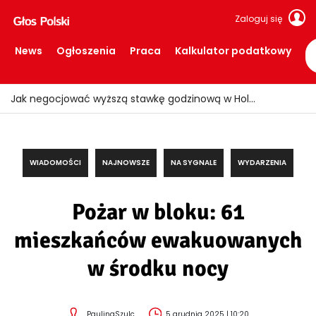
Zaloguj się
News
Ogłoszenia
Praca
Kalkulator podatkowy
WIADOMOŚCI
NAJNOWSZE
NA SYGNALE
WYDARZENIA
Pożar w bloku: 61
mieszkańców ewakuowanych
w środku nocy
PaulinaSzulc
5 grudnia 2025 | 10:20