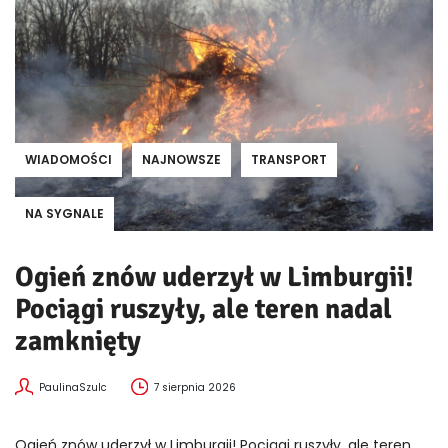
WIADOMOŚCI
NAJNOWSZE
TRANSPORT
NA SYGNALE
Ogień znów uderzył w Limburgii!
Pociągi ruszyły, ale teren nadal
zamknięty
PaulinaSzulc
7 sierpnia 2026
Ogień znów uderzył w Limburgii! Pociągi ruszyły, ale teren