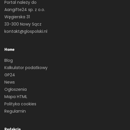
Portal należy do
Aangifte24 sp. z o.o.
Węgierska 31
33-300 Nowy Sącz
kontakt@glospolski.nl
Home
Blog
Kalkulator podatkowy
GP24
News
Ogłoszenia
Mapa HTML
Polityka cookies
Regulamin
Redakcja