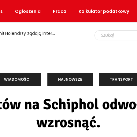
s
Ogłoszenia
Praca
Kalkulator podatkowy
zy żądają interwencji ministra
WIADOMOŚCI
NAJNOWSZE
TRANSPORT
tów na Schiphol odwo
wzrosnąć.