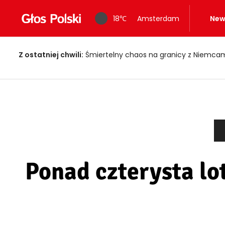
18
℃
Amsterdam
New
Z ostatniej chwili:
Śmiertelny chaos na granicy z Niemcami! Holendr
Ponad czterysta lo