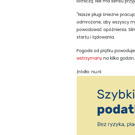
lotniczą. Nie ma sensu przyj
"Nasze pługi śnieżne pracuj
odmrożone, aby wszyscy mo
powodować opóźnienia. Sil
startu i lądowania.
Pogoda od piątku powoduje s
wstrzymany
na kilka godzin.
źródło: nu.nl