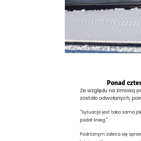
Ponad czte
Ze względu na zimową po
zostało odwołanych, poin
"Sytuacja jest taka sama ja
padał śnieg."
Podróżnym zaleca się sprawdz