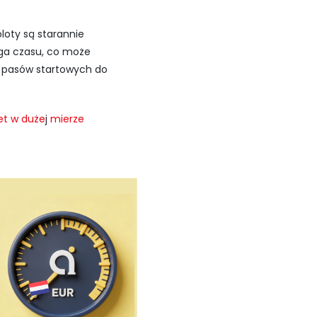
loty są starannie
ga czasu, co może
 pasów startowych do
t w duże
j
mierze