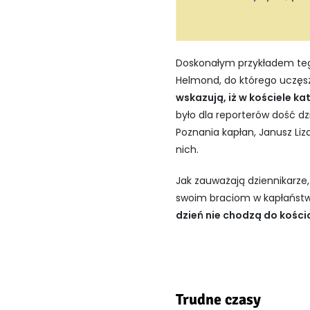
Doskonałym przykładem tego 
Helmond, do którego uczęsz
wskazują, iż w kościele ka
było dla reporterów dość dz
Poznania kapłan, Janusz Liza
nich.
Jak zauważają dziennikarze
swoim braciom w kapłaństw
dzień nie chodzą do kości
Trudne czasy