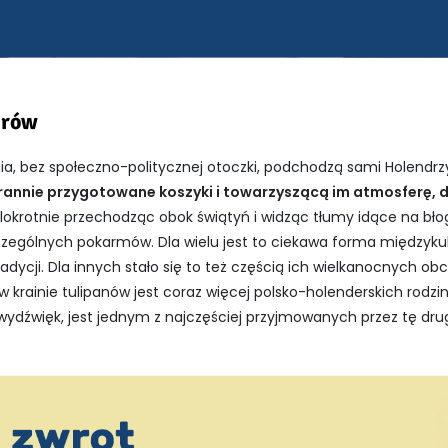
drów
a, bez społeczno-politycznej otoczki, podchodzą sami Holendr
rannie przygotowane koszyki i towarzyszącą im atmosferę, d
okrotnie przechodząc obok świątyń i widząc tłumy idące na bło
zególnych pokarmów. Dla wielu jest to ciekawa forma międzykul
tradycji. Dla innych stało się to też częścią ich wielkanocnych
w krainie tulipanów jest coraz więcej polsko-holenderskich rodzin.
ydźwięk, jest jednym z najczęściej przyjmowanych przez tę drug