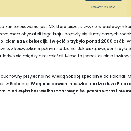
zainteresowania jest AD, która pisze, iż zwykle w pustawym koś
cza mało obywateli tego kraju, pojawiły się tłumy naszych roda
tolickim na Bakelsedijk, święcić przybyło ponad 2000 osób.
Ws
iwne, z koszyczkami pełnymi jedzenia. Jak piszą, święconki było 
, ledwo się między nimi mieścił. Mimo to jednak dzielnie lawirowa
, duchowny przyjechał na Wielką Sobotę specjalnie do Holandii.
ie w Brabancji.
W rejonie bowiem mieszka bardzo dużo Polakó
oła, ale święta bez wielkosobotniego święcenia wprost nie m