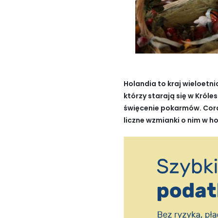
Holandia to kraj wieloetn
którzy starają się w Król
święcenie pokarmów. Cora
liczne wzmianki o nim w h