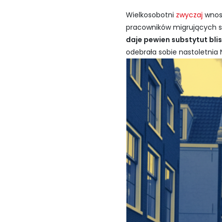
Wielkosobotni
zwyczaj
wnosi
pracowników migrujących s
daje pewien substytut blis
odebrała sobie nastoletnia 