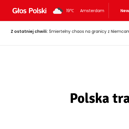
19
℃
Amsterdam
New
Z ostatniej chwili:
Upał może być zdrowy?! Eksperci zdradzają
Polska tr