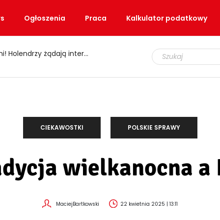
s
Ogłoszenia
Praca
Kalkulator podatkowy
, jak „wytrenować” organizm
CIEKAWOSTKI
POLSKIE SPRAWY
adycja wielkanocna a
MaciejBartkowski
22 kwietnia 2025 | 13:11