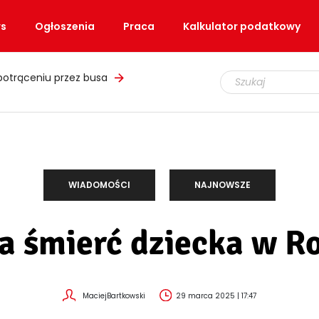
s
Ogłoszenia
Praca
Kalkulator podatkowy
łupem i podrobionymi mundurami
WIADOMOŚCI
NAJNOWSZE
a śmierć dziecka w R
MaciejBartkowski
29 marca 2025 | 17:47