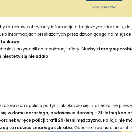
by ratunkowe otrzymały informacje o tragicznym zdarzeniu, do ja
o. Po informacjach przekazanych przez dzwoniącego n
a miejsce
atunkowy.
hmiast przystąpili do reanimacji ofiary.
Służby starały się zrob
niestety się nie udało.
ratownikami policja po tym jak okazało się, iż dziecko nie przeż
ię w domu dorosłego, a właściwie dorosłą – 31-letnią kobiet
ranek w ręce policji trafił 29-letni mężczyzna. Policja nie mó
iż są to rodzice zmarłego szkraba.
Obecnie trwa ustalanie ich ro