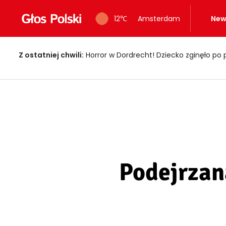
12
℃
Amsterdam
New
Z ostatniej chwili:
Fałszywi policjanci okradali seniorów! Wpadli z 
Podejrzan