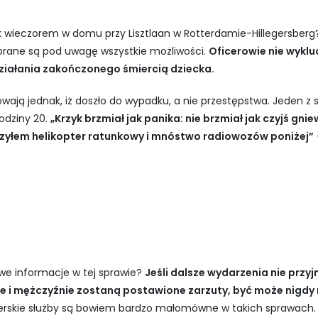
wieczorem w domu przy Lisztlaan w Rotterdamie-Hillegersberg? R
brane są pod uwagę wszystkie możliwości.
Oficerowie nie wyklu
ziałania zakończonego śmiercią dziecka.
ewają jednak, iż doszło do wypadku, a nie przestępstwa. Jeden 
godziny 20.
„Krzyk brzmiał jak panika: nie brzmiał jak czyjś gnie
czyłem helikopter ratunkowy i mnóstwo radiowozów poniżej”
we informacje w tej sprawie?
Jeśli dalsze wydarzenia nie prz
e i mężczyźnie zostaną postawione zarzuty, być może nigdy n
rskie służby są bowiem bardzo małomówne w takich sprawach. W