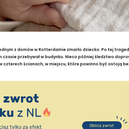
ednym z domów w Rotterdamie zmarło dziecko. Po tej tragedi
m czasie przebywał w budynku. Nieco później śledztwo dopro
 w czterech ścianach, w miejscu, które powinno być ostoją b