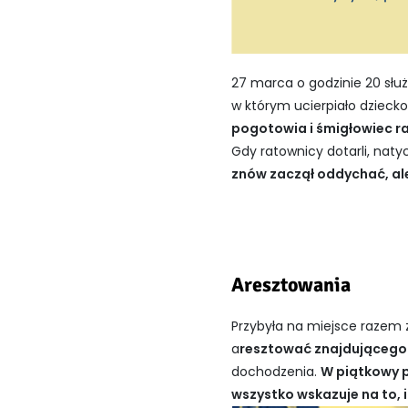
27 marca o godzinie 20 służ
w którym ucierpiało dzieck
pogotowia i śmigłowiec r
Gdy ratownicy dotarli, natyc
znów zaczął oddychać, ale 
Aresztowania
Przybyła na miejsce razem z 
a
resztować znajdującego s
dochodzenia.
W piątkowy po
wszystko wskazuje na to, 