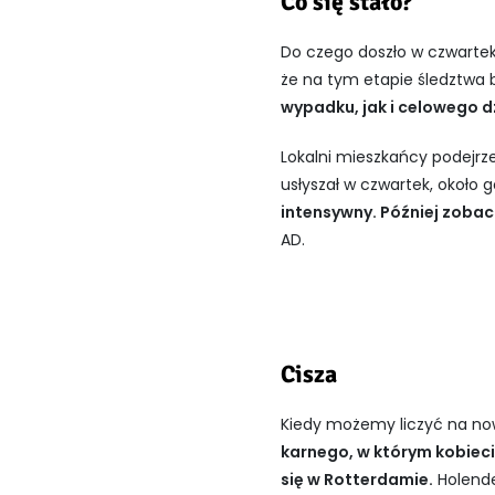
Co się stało?
Do czego doszło w czwartek 
że na tym etapie śledztwa 
wypadku, jak i celowego d
Lokalni mieszkańcy podejrz
usłyszał w czwartek, około 
intensywny. Później zoba
AD.
Cisza
Kiedy możemy liczyć na no
karnego, w którym kobieci
się w Rotterdamie.
Holende