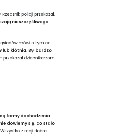
zecznik policji przekazał,
czają nieszczęśliwego
z sąsiadów mówi o tym co
w lub kłótnia. Był bardzo
– przekazał dziennikarzom
yjmą formy dochodzenia
ie dowiemy się, co stało
szystko z racji dobra