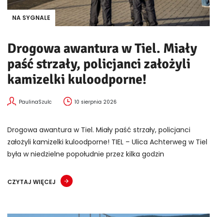
NA SYGNALE
Drogowa awantura w Tiel. Miały
paść strzały, policjanci założyli
kamizelki kuloodporne!
PaulinaSzulc
10 sierpnia 2026
Drogowa awantura w Tiel. Miały paść strzały, policjanci
założyli kamizelki kuloodporne! TIEL – Ulica Achterweg w Tiel
była w niedzielne popołudnie przez kilka godzin
CZYTAJ WIĘCEJ