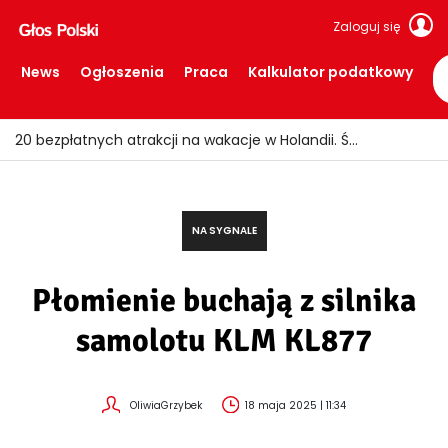
Zaloguj się
News
Ogłoszenia
Praca
Kalkulator podatkowy
Nocna eksplozja w Arnhem! Wybuch wyrwał mieszkańców ze snu i wybił szyby
NA SYGNALE
Płomienie buchają z silnika
samolotu KLM KL877
OliwiaGrzybek
18 maja 2025 | 11:34