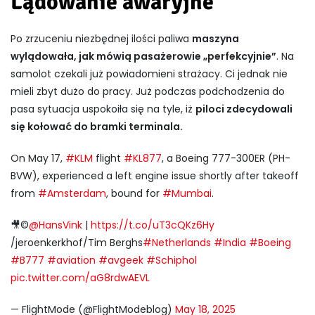
Lądowanie awaryjne
Po zrzuceniu niezbędnej ilości paliwa
maszyna
wylądowała, jak mówią pasażerowie „perfekcyjnie”
. Na
samolot czekali już powiadomieni strażacy. Ci jednak nie
mieli zbyt dużo do pracy. Już podczas podchodzenia do
pasa sytuacja uspokoiła się na tyle, iż
piloci zdecydowali
się kołować do bramki terminala.
On May 17,
#KLM
flight
#KL877
, a Boeing 777-300ER (PH-
BVW), experienced a left engine issue shortly after takeoff
from
#Amsterdam
, bound for
#Mumbai
.
🎥©️
@HansVink
|
https://t.co/uT3cQKz6Hy
/jeroenkerkhof/Tim Berghs
#Netherlands
#India
#Boeing
#B777
#aviation
#avgeek
#Schiphol
pic.twitter.com/aG8rdwAEVL
— FlightMode (@FlightModeblog)
May 18, 2025