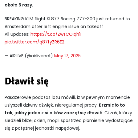
około 5 razy.
BREAKING KLM flight KL877 Boeing 777-300 just returned to
Amsterdam after left engine issue on takeoff
All updates:
https://t.co/ZwzCOiqh1I
pic.twitter.com/q87fyZR6E2
— AIRLIVE (@airlivenet)
May 17, 2025
Dławił się
Pasażerowie podczas lotu mówili, iż w pewnym momencie
usłyszeli dziwny dźwięk, nieregularnej pracy.
Brzmiało to
tak, jakby jeden z silników zaczął się dławić.
Ci zaś, którzy
siedzieli bliżej okien, mogli spostrzec płomienie wydostające
się z potężnej jednostki napędowej.