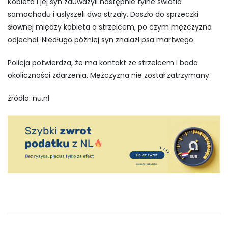
Kobieta i jej syn zauważyli następnie tylne światła
samochodu i usłyszeli dwa strzały. Doszło do sprzeczki
słownej między kobietą a strzelcem, po czym mężczyzna
odjechał. Niedługo później syn znalazł psa martwego.
Policja potwierdza, że ma kontakt ze strzelcem i bada
okoliczności zdarzenia. Mężczyzna nie został zatrzymany.
źródło: nu.nl