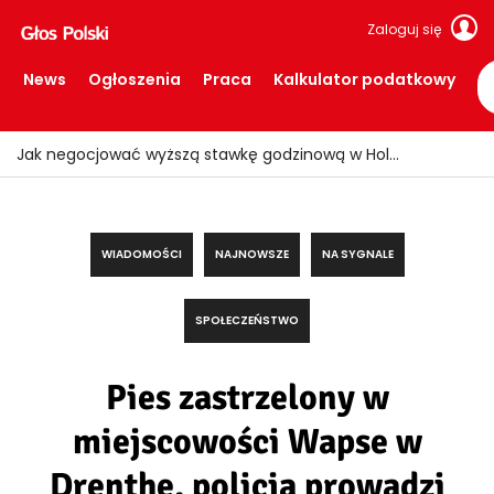
Zaloguj się
News
Ogłoszenia
Praca
Kalkulator podatkowy
WIADOMOŚCI
NAJNOWSZE
NA SYGNALE
SPOŁECZEŃSTWO
Pies zastrzelony w
miejscowości Wapse w
Drenthe, policja prowadzi