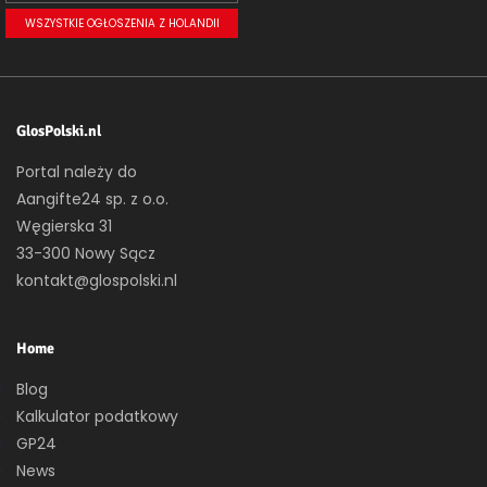
WSZYSTKIE OGŁOSZENIA Z HOLANDII
GlosPolski.nl
Portal należy do
Aangifte24 sp. z o.o.
Węgierska 31
33-300 Nowy Sącz
kontakt@glospolski.nl
Home
Blog
Kalkulator podatkowy
GP24
News