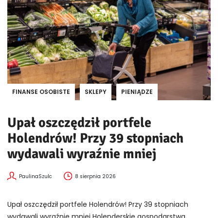
FINANSE OSOBISTE
SKLEPY
PIENIĄDZE
Upał oszczędził portfele
Holendrów! Przy 39 stopniach
wydawali wyraźnie mniej
PaulinaSzulc
8 sierpnia 2026
Upał oszczędził portfele Holendrów! Przy 39 stopniach
wydawali wyraźnie mniej Holenderskie gospodarstwa