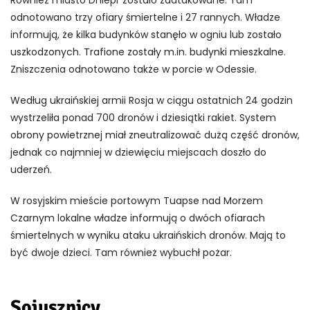
Również miasto Dniepr zostało zaatakowane. Tam
odnotowano trzy ofiary śmiertelne i 27 rannych. Władze
informują, że kilka budynków stanęło w ogniu lub zostało
uszkodzonych. Trafione zostały m.in. budynki mieszkalne.
Zniszczenia odnotowano także w porcie w Odessie.
Według ukraińskiej armii Rosja w ciągu ostatnich 24 godzin
wystrzeliła ponad 700 dronów i dziesiątki rakiet. System
obrony powietrznej miał zneutralizować dużą część dronów,
jednak co najmniej w dziewięciu miejscach doszło do
uderzeń.
W rosyjskim mieście portowym Tuapse nad Morzem
Czarnym lokalne władze informują o dwóch ofiarach
śmiertelnych w wyniku ataku ukraińskich dronów. Mają to
być dwoje dzieci. Tam również wybuchł pożar.
Sojusznicy