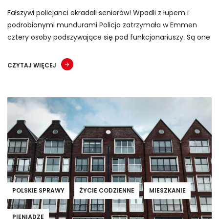
Fałszywi policjanci okradali seniorów! Wpadli z łupem i
podrobionymi mundurami Policja zatrzymała w Emmen
cztery osoby podszywające się pod funkcjonariuszy. Są one
CZYTAJ WIĘCEJ
POLSKIE SPRAWY
ŻYCIE CODZIENNE
MIESZKANIE
PIENIĄDZE