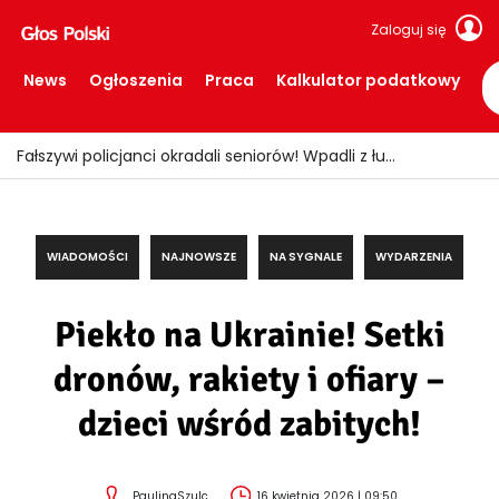
Zaloguj się
News
Ogłoszenia
Praca
Kalkulator podatkowy
Fałszywi policjanci okradali seniorów! Wpadli z łupem i podrobionymi mundurami
WIADOMOŚCI
NAJNOWSZE
NA SYGNALE
WYDARZENIA
Piekło na Ukrainie! Setki
dronów, rakiety i ofiary –
dzieci wśród zabitych!
PaulinaSzulc
16 kwietnia 2026 | 09:50