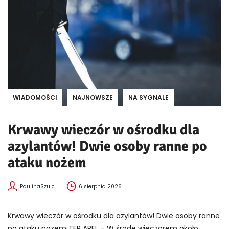
WIADOMOŚCI
NAJNOWSZE
NA SYGNALE
Krwawy wieczór w ośrodku dla
azylantów! Dwie osoby ranne po
ataku nożem
PaulinaSzulc
6 sierpnia 2026
Krwawy wieczór w ośrodku dla azylantów! Dwie osoby ranne
po ataku nożem TER APEL – W środę wieczorem około