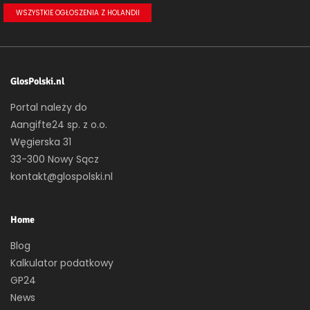
WSZYSTKIE OGŁOSZENIA Z HOLANDII
GlosPolski.nl
Portal należy do
Aangifte24 sp. z o.o.
Węgierska 31
33-300 Nowy Sącz
kontakt@glospolski.nl
Home
Blog
Kalkulator podatkowy
GP24
News