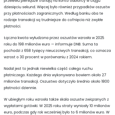
przelewu pieniądze trafiają na konto odbiorcy w ciągu
dziesięciu sekund. Więcej było również przypadków oszustw
przy płatnościach zagranicznych. Według banku oba te
rodzaje transakcji są trudniejsze do cofnięcia niż zwykłe
płatności.
Łączna kwota wyłudzona przez oszustów wzrosła w 2025
roku do 198 milionów euro — informuje DNB. Suma ta
pochodzi z 658 tysięcy nieuczciwych transakcji, co oznacza
wzrost o 30 procent w porównaniu z 2024 rokiem.
Nadal jest to jednak niewielka część całego ruchu
płatniczego. Każdego dnia wykonywano bowiem około 27
milionów transakcji. Oszustwo dotyczyło średnio około 1800
płatności dziennie.
W ubiegłym roku wzrosła także skala oszustw związanych z
wypłatami gotówki. W 2025 roku straty wyniosły 10 milionów
euro, podczas gdy rok wcześniej było to 6 milionów euro. W