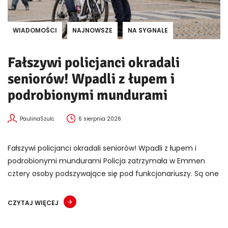
WIADOMOŚCI
NAJNOWSZE
NA SYGNALE
Fałszywi policjanci okradali
seniorów! Wpadli z łupem i
podrobionymi mundurami
PaulinaSzulc
6 sierpnia 2026
Fałszywi policjanci okradali seniorów! Wpadli z łupem i
podrobionymi mundurami Policja zatrzymała w Emmen
cztery osoby podszywające się pod funkcjonariuszy. Są one
CZYTAJ WIĘCEJ