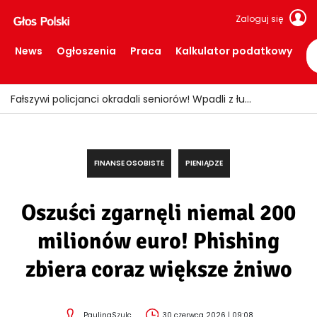
Zaloguj się
News
Ogłoszenia
Praca
Kalkulator podatkowy
Fałszywi policjanci okradali seniorów! Wpadli z łupem i podrobionymi mundurami
FINANSE OSOBISTE
PIENIĄDZE
Oszuści zgarnęli niemal 200
milionów euro! Phishing
zbiera coraz większe żniwo
PaulinaSzulc
30 czerwca 2026 | 09:08