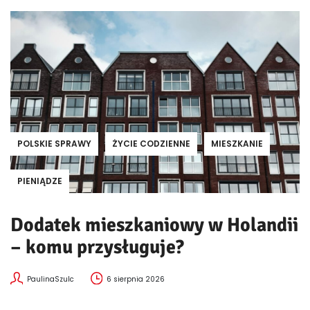
POLSKIE SPRAWY
ŻYCIE CODZIENNE
MIESZKANIE
PIENIĄDZE
Dodatek mieszkaniowy w Holandii
– komu przysługuje?
PaulinaSzulc
6 sierpnia 2026