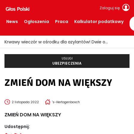
Zaloguj się
News
Ogłoszenia
Praca
Kalkulator podatkowy
Krwawy wieczór w ośrodku dla azylantów! Dwie osoby ranne po ataku nożem
USŁUGI
UBEZPIECZENIA
ZMIEŃ DOM NA WIĘKSZY
2 listopada 2022
's-Hertogenbosch
ZMIEŃ DOM NA WIĘKSZY
Udostępnij: