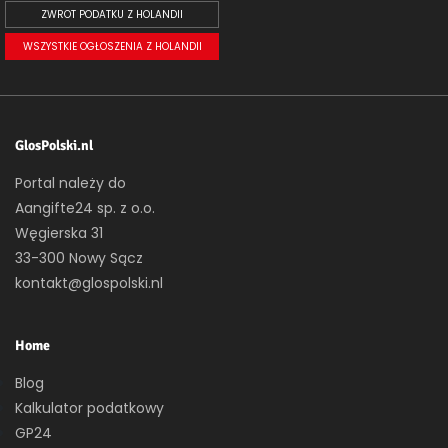
ZWROT PODATKU Z HOLANDII
WSZYSTKIE OGŁOSZENIA Z HOLANDII
GlosPolski.nl
Portal należy do
Aangifte24 sp. z o.o.
Węgierska 31
33-300 Nowy Sącz
kontakt@glospolski.nl
Home
Blog
Kalkulator podatkowy
GP24